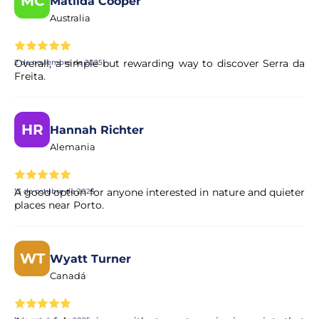
MC
Matilda Cooper
Australia
Overall, a simple but rewarding way to discover Serra da
2 de noviembre de 2025
Freita.
HR
Hannah Richter
Alemania
A good option for anyone interested in nature and quieter
13 de octubre de 2025
places near Porto.
WT
Wyatt Turner
Canadá