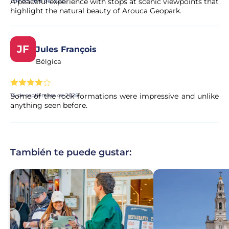
A peaceful experience with stops at scenic viewpoints that
1 de octubre de 2025
highlight the natural beauty of Arouca Geopark.
JF
Jules François
Bélgica
Some of the rock formations were impressive and unlike
14 de septiembre de 2025
anything seen before.
También te puede gustar: