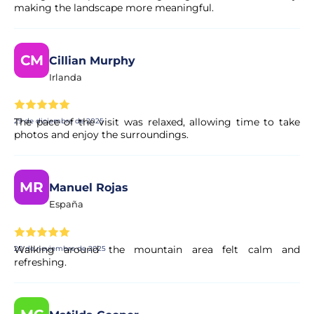
making the landscape more meaningful.
CM
Cillian Murphy
Irlanda
The pace of the visit was relaxed, allowing time to take
29 de diciembre de 2025
photos and enjoy the surroundings.
MR
Manuel Rojas
España
Walking around the mountain area felt calm and
20 de noviembre de 2025
refreshing.