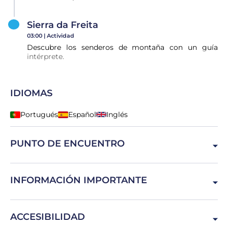
Sierra da Freita
03:00 |
Actividad
Descubre los senderos de montaña con un guía
intérprete.
IDIOMAS
Portugués
Español
Inglés
PUNTO DE ENCUENTRO
Arouca, 4540-013, Portugal
INFORMACIÓN IMPORTANTE
Busque a los guías vestidos de naranja; lleve calzado
ACCESIBILIDAD
cómodo para caminar y ropa deportiva;