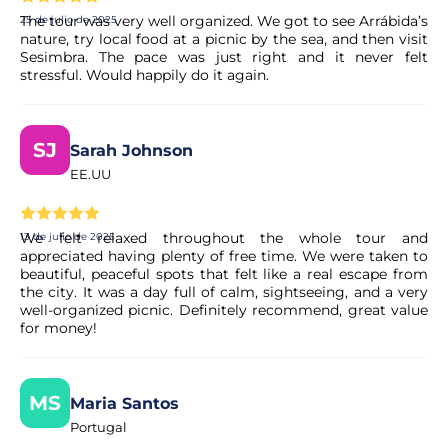
The tour was very well organized. We got to see Arrábida’s
25 de julio de 2025
nature, try local food at a picnic by the sea, and then visit
Sesimbra. The pace was just right and it never felt
stressful. Would happily do it again.
SJ
Sarah Johnson
EE.UU
We felt relaxed throughout the whole tour and
13 de julio de 2025
appreciated having plenty of free time. We were taken to
beautiful, peaceful spots that felt like a real escape from
the city. It was a day full of calm, sightseeing, and a very
well-organized picnic. Definitely recommend, great value
for money!
MS
Maria Santos
Portugal