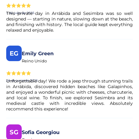
This private day in Arrábida and Sesimbra was so well
7 de julio de 2025
designed — starting in nature, slowing down at the beach,
and finishing with history. The local guide kept everything
relaxed and enjoyable.
EG
Emily Green
Reino Unido
Unforgettable day! We rode a jeep through stunning trails
24 de junio de 2025
in Arrábida, discovered hidden beaches like Galapinhos,
and enjoyed a wonderful picnic with cheeses, charcuterie,
and local wine. To finish, we explored Sesimbra and its
medieval castle with incredible views. Absolutely
recommend this experience!
SG
Sofia Georgiou