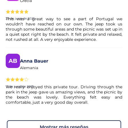
Grecia
This was a great way to see a part of Portugal we
20 de junio de 2025
wouldn’t have reached on our own. The jeep took us
through some beautiful areas and the picnic was set up in
a quiet spot right by the beach. It felt private and relaxed,
not rushed at all. A very enjoyable experience.
AB
Anna Bauer
Alemania
We really enjoyed this private tour. Driving through the
13 de junio de 2025
park in the jeep gave us amazing views, and the picnic by
the beach was lovely. Everything felt easy and
comfortable, just a very good day overall.
mostrar más reseñas