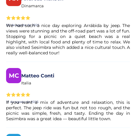
Dinamarca
Sí, su reserva se procesa al instante. Nuestro colaborador
realiza una validación rápida para garantizar la
disponibilidad. En unos instantes, recibirá la confirmación
We had such a nice day exploring Arrábida by jeep. The
30 de agosto de 2025
en su correo electrónico.
views were stunning and the off-road part was a lot of fun.
Stopping for a picnic on a quiet beach was a real
highlight, with local food and plenty of time to relax. We
¿Es seguro realizar el pago?
also visited Sesimbra which added a nice cultural touch. A
really well-balanced tour!
Sí. Todos los pagos se procesan a través de sistemas
seguros y encriptados, lo que garantiza la total protección
de sus datos personales y financieros.
MC
Matteo Conti
Italia
If you want a mix of adventure and relaxation, this is
12 de agosto de 2025
perfect. The jeep ride was fun but not too rough, and the
picnic was simple, fresh, and tasty. Ending the day in
Sesimbra was a great idea — beautiful little town.