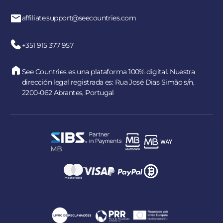
affiliate.support@seecountries.com
+351 915 377 957
See Countries es una plataforma 100% digital. Nuestra
dirección legal registrada es: Rua José Dias Simão s/n,
2200-062 Abrantes, Portugal