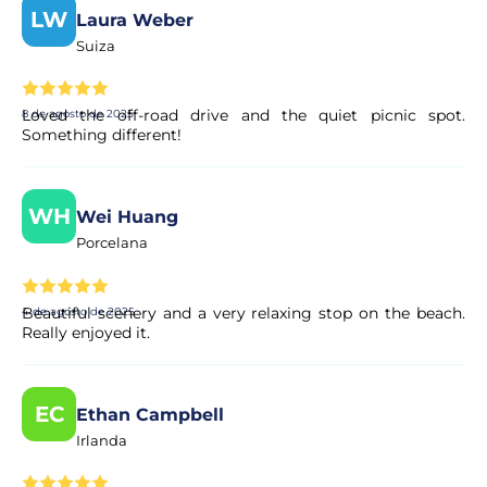
LW
Laura Weber
Suiza
Loved the off-road drive and the quiet picnic spot.
8 de agosto de 2025
Something different!
WH
Wei Huang
Porcelana
Beautiful scenery and a very relaxing stop on the beach.
4 de agosto de 2025
Really enjoyed it.
EC
Ethan Campbell
Irlanda