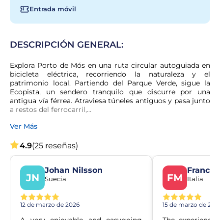
Entrada móvil
DESCRIPCIÓN GENERAL:
Explora Porto de Mós en una ruta circular autoguiada en 
bicicleta eléctrica, recorriendo la naturaleza y el 
patrimonio local. Partiendo del Parque Verde, sigue la 
Ecopista, un sendero tranquilo que discurre por una 
antigua vía férrea. Atraviesa túneles antiguos y pasa junto 
a restos del ferrocarril,...
Ver Más
4.9
(25 reseñas)
Johan Nilsson
Frances
JN
FM
Suecia
Italia
12 de marzo de 2026
15 de marzo de 202