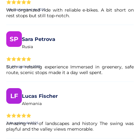
Well organized ride with reliable e-bikes. A bit short on
1 de septiembre de 2025
Sí, su reserva se procesa al instante. Nuestro colaborador
rest stops but still top-notch.
realiza una validación rápida para garantizar la
disponibilidad. En unos instantes, recibirá la confirmación
en su correo electrónico.
SP
Sara Petrova
Rusia
¿Es seguro realizar el pago?
Sí. Todos los pagos se procesan a través de sistemas
Such a relaxing experience Immersed in greenery, safe
20 de agosto de 2025
seguros y encriptados, lo que garantiza la total protección
route, scenic stops made it a day well spent.
de sus datos personales y financieros.
LF
Lucas Fischer
Alemania
Amazing mix of landscapes and history The swing was
2 de agosto de 2025
playful and the valley views memorable.