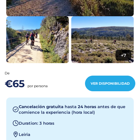
+7
De
€65
VER DISPONIBILIDAD
por persona
Cancelación gratuita
hasta
24 horas
antes de que
comience la experiencia (hora local)
Duration: 3 horas
Leiria