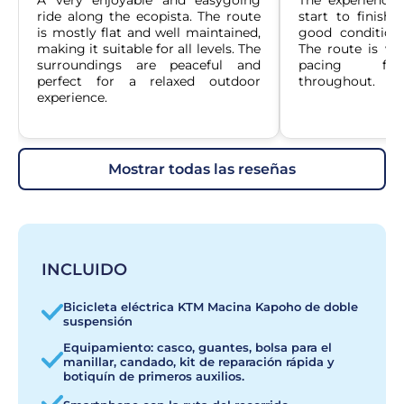
A very enjoyable and easygoing 
The experience
ride along the ecopista. The route 
start to finish.
is mostly flat and well maintained, 
good condition 
making it suitable for all levels. The 
The route is we
surroundings are peaceful and 
pacing felt
perfect for a relaxed outdoor 
throughout.
experience.
mostrar todas las reseñas
INCLUIDO
Bicicleta eléctrica KTM Macina Kapoho de doble
suspensión
Equipamiento: casco, guantes, bolsa para el
manillar, candado, kit de reparación rápida y
botiquín de primeros auxilios.