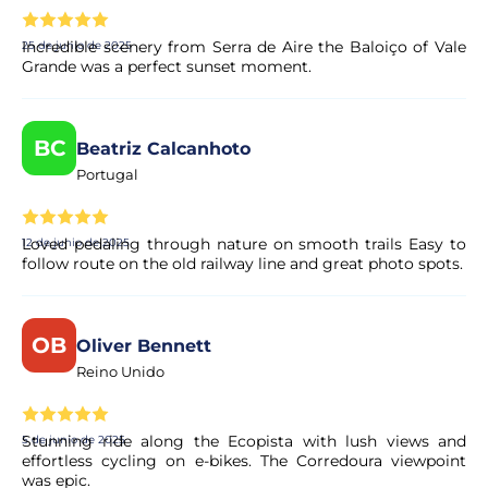
Incredible scenery from Serra de Aire the Baloiço of Vale
25 de junio de 2025
Grande was a perfect sunset moment.
BC
Beatriz Calcanhoto
Portugal
Loved pedaling through nature on smooth trails Easy to
12 de junio de 2025
follow route on the old railway line and great photo spots.
OB
Oliver Bennett
Reino Unido
Stunning ride along the Ecopista with lush views and
5 de junio de 2025
effortless cycling on e-bikes. The Corredoura viewpoint
was epic.