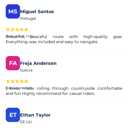
MS
Miguel Santos
Portugal
Beautiful, peaceful route with high-quality gear
18 de julio de 2025
Everything was included and easy to navigate.
FA
Freja Andersen
Suecia
E-bikes made rolling through countryside comfortable
3 de julio de 2025
and fun Highly recommend for casual riders.
ET
Ethan Taylor
EE.UU