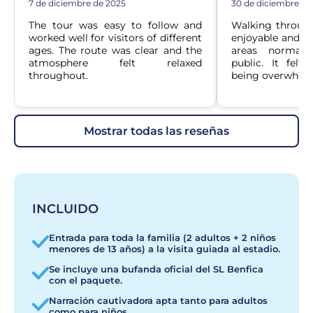
7 de diciembre de 2025
30 de diciembre de
The tour was easy to follow and 
Walking through
worked well for visitors of different 
enjoyable and ga
ages. The route was clear and the 
areas normall
atmosphere felt relaxed 
public. It felt
throughout.
being overwhel
mostrar todas las reseñas
INCLUIDO
Entrada para toda la familia (2 adultos + 2 niños
menores de 13 años) a la visita guiada al estadio.
Se incluye una bufanda oficial del SL Benfica
con el paquete.
Narración cautivadora apta tanto para adultos
como para niños.