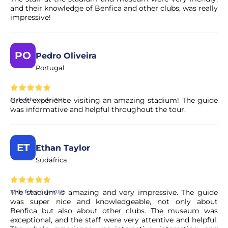
and their knowledge of Benfica and other clubs, was really
Sí, su reserva se procesa al instante. Nuestro colaborador
impressive!
realiza una validación rápida para garantizar la
disponibilidad. En unos instantes, recibirá la confirmación
en su correo electrónico.
PO
Pedro Oliveira
Portugal
¿Es seguro realizar el pago?
Sí. Todos los pagos se procesan a través de sistemas
Great experience visiting an amazing stadium! The guide
15 de febrero de 2025
seguros y encriptados, lo que garantiza la total protección
was informative and helpful throughout the tour.
de sus datos personales y financieros.
ET
Ethan Taylor
Sudáfrica
The stadium is amazing and very impressive. The guide
12 de febrero de 2025
was super nice and knowledgeable, not only about
Benfica but also about other clubs. The museum was
exceptional, and the staff were very attentive and helpful.