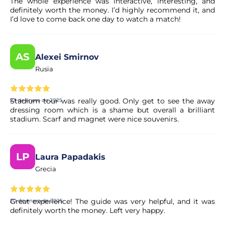
The whole experience was interactive, interesting, and
definitely worth the money. I’d highly recommend it, and
I’d love to come back one day to watch a match!
AS
Alexei Smirnov
Rusia
Stadium tour was really good. Only get to see the away
23 de enero de 2025
dressing room which is a shame but overall a brilliant
stadium. Scarf and magnet were nice souvenirs.
LP
Laura Papadakis
Grecia
Great experience! The guide was very helpful, and it was
20 de enero de 2025
definitely worth the money. Left very happy.