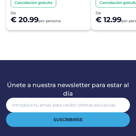
Cancelación gratuita
Cancelación gratuit
De
De
€ 20.99
€ 12.99
por persona
por per
Únete a nuestra newsletter para estar al
día
SUSCRIBIRSE