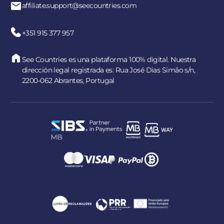
affiliate.support@seecountries.com
+351 915 377 957
See Countries es una plataforma 100% digital. Nuestra
dirección legal registrada es: Rua José Dias Simão s/n,
2200-062 Abrantes, Portugal