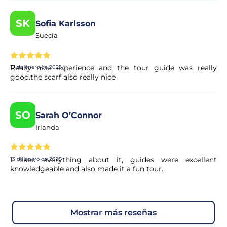
SK
Sofia Karlsson
Suecia
Really nice experience and the tour guide was really
17 de enero de 2025
good.the scarf also really nice
SO
Sarah O’Connor
Irlanda
I liked everything about it, guides were excellent
13 de enero de 2025
knowledgeable and also made it a fun tour.
mostrar más reseñas