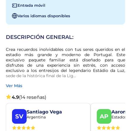
Entrada móvil
Varios idiomas disponibles
DESCRIPCIÓN GENERAL:
Crea recuerdos inolvidables con tus seres queridos en el 
estadio más grande y moderno de Portugal. Este 
exclusivo paquete familiar está diseñado para que 
disfrutes de una experiencia sin estrés, con acceso 
exclusivo a los entresijos del legendario Estádio da Luz, 
sede de la histórica final de la Lig...
Ver Más
4.9
(14 reseñas)
Santiago Vega
Aaron P
SV
AP
Argentina
Estados U