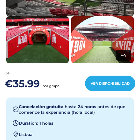
+4
De
€35.99
VER DISPONIBILIDAD
por grupo
Cancelación gratuita
hasta
24 horas
antes de que
comience la experiencia (hora local)
Duration: 1 horas
Lisboa