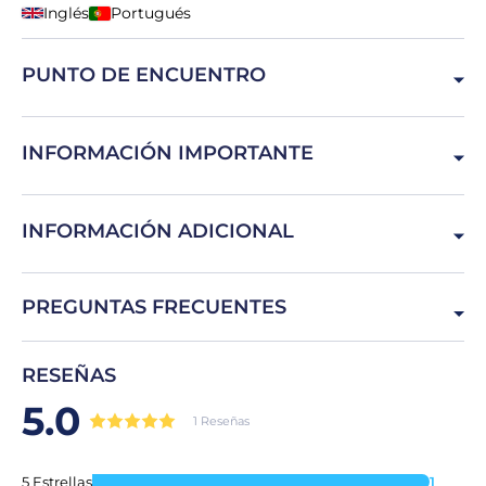
Inglés
Portugués
PUNTO DE ENCUENTRO
Av. Eusébio da Silva Ferreira, 1500-313 Lisboa, Portugal
INFORMACIÓN IMPORTANTE
Por motivos de seguridad, las visitas guiadas al estadio
INFORMACIÓN ADICIONAL
están suspendidas los días de partido. El museo puede
permanecer abierto, pero con horario reducido. Consulte
siempre el calendario de partidos antes de su visita.
El menú &quot;Red Snack&quot; se puede disfrutar antes
PREGUNTAS FRECUENTES
o después de la visita guiada, dentro del horario de
apertura del bistró.
¿Puedo cambiar la fecha de la visita?
RESEÑAS
Puedes realizar la visita guiada cuando quieras, siempre y
5.0
cuando el billete tenga una validez de un año.
1 Reseñas
5 Estrellas
1