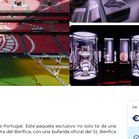
De
€
 Portugal. Este paquete exclusivo no solo te da una 
ta del Benfica, con una bufanda oficial del SL Benfica 