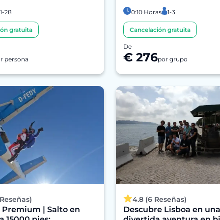
1-28
0:10 Horas
1-3
ón gratuita
Cancelación gratuita
De
€ 276
r persona
por grupo
 Reseñas)
4.8 (6 Reseñas)
 Premium | Salto en
Descubre Lisboa en un
 15000 pies:
divertida aventura en bi