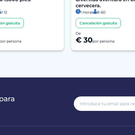
cervecera.
1-12
1 Horas
8-60
ón gratuita
Cancelación gratuita
De
€ 30
por persona
por persona
para