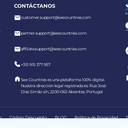
CONTÁCTANOS
customer.support@seecountries.com
.
partner.support@seecountries.com
affiliate.support@seecountries.com
+351 915 377 957
See Countries es una plataforma 100% digital.
Nuestra dirección legal registrada es: Rua José
Dias Simão s/n, 2200-062 Abrantes, Portugal
o
Código Descuento
BLOG
Política de Privacidad
T