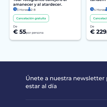
amanecer y al atardecer.
3 Horas
2-8
4 Horas
Cancelación gratuita
Cancelaci
De
De
€ 55
€ 229
por persona
Únete a nuestra newsletter 
estar al día