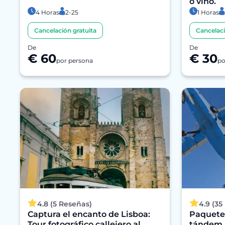
o vino.
4 Horas
2-25
1 Horas
Cancelación gratuita
Cancelaci
De
De
€ 60
€ 30
por persona
po
4.8 (5 Reseñas)
4.9 (35
Captura el encanto de Lisboa:
Paquete
Tour fotográfico callejero al
tándem a