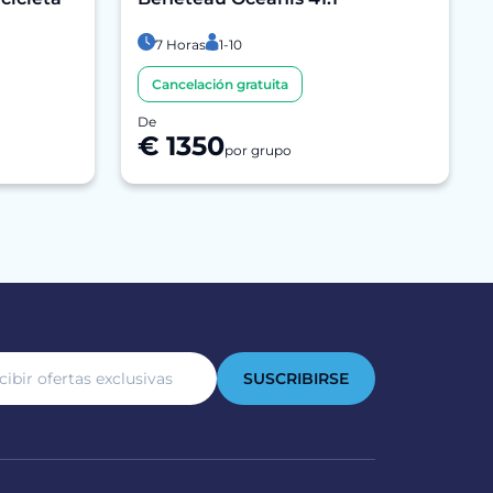
7 Horas
1-10
Cancelación gratuita
De
€ 1350
por grupo
SUSCRIBIRSE