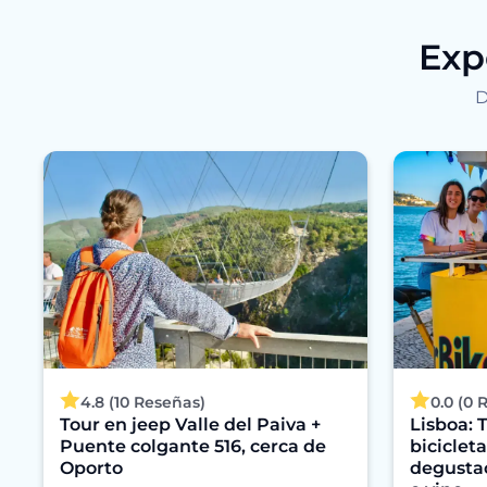
Exp
D
4.8 (10 Reseñas)
0.0 (0 
Tour en jeep Valle del Paiva +
Lisboa: T
Puente colgante 516, cerca de
bicicleta
Oporto
degustac