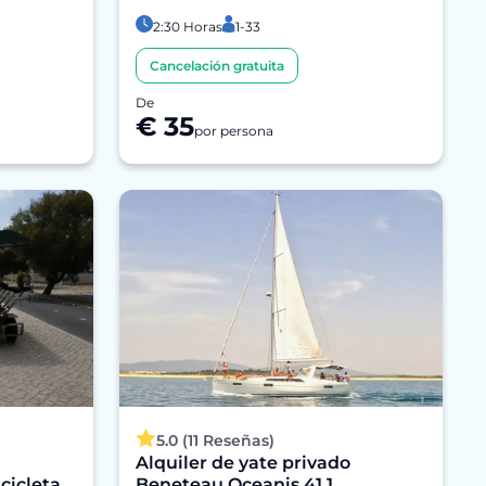
2:30 Horas
1-33
Cancelación gratuita
De
€ 35
por persona
5.0 (11 Reseñas)
a
Alquiler de yate privado
cicleta
Beneteau Oceanis 41.1