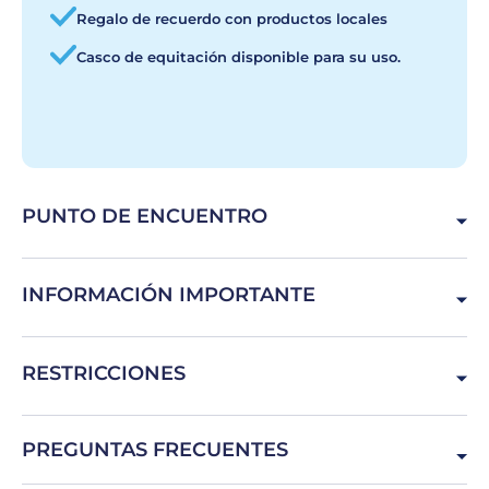
Regalo de recuerdo con productos locales
Casco de equitación disponible para su uso.
PUNTO DE ENCUENTRO
R. 1º de Maio, 2860-000 Gaio-Rosário, Portugal
INFORMACIÓN IMPORTANTE
La degustación de tapas debe realizarse antes del paseo.
RESTRICCIONES
Recomendamos llegar una hora y media antes de la hora
programada para disfrutar plenamente de la experiencia.
Edad mínima 12 años - Los menores de entre 12 y 17 años
PREGUNTAS FRECUENTES
deben ir acompañados de un adulto responsable - Peso
máximo 120 kg