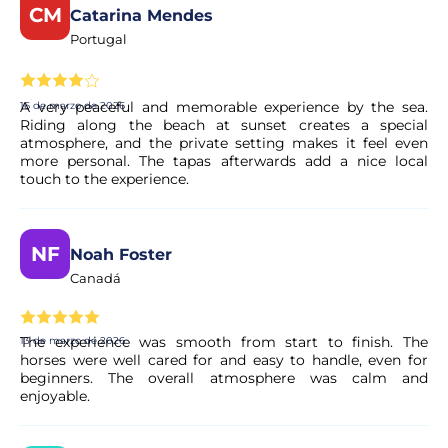
CM
Catarina Mendes
Portugal
¿Puedo cancelar mi reserva si cambian mis
planes?
A very peaceful and memorable experience by the sea.
16 de marzo de 2026
Sí. La mayoría de nuestras experiencias permiten la
Riding along the beach at sunset creates a special
cancelación gratuita hasta un plazo determinado. Las
atmosphere, and the private setting makes it feel even
condiciones exactas se muestran claramente en la página
more personal. The tapas afterwards add a nice local
de la actividad antes de finalizar la reserva.
touch to the experience.
¿Se confirma mi reserva de inmediato?
NF
Noah Foster
Canadá
Sí, su reserva se procesa al instante. Nuestro colaborador
realiza una validación rápida para garantizar la
disponibilidad. En unos instantes, recibirá la confirmación
The experience was smooth from start to finish. The
13 de marzo de 2026
en su correo electrónico.
horses were well cared for and easy to handle, even for
beginners. The overall atmosphere was calm and
enjoyable.
¿Es seguro realizar el pago?