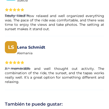
Suecia
Really liked how relaxed and well organized everything
7 de marzo de 2026
was. The pace of the ride was comfortable, and there was
time to enjoy the views and take photos. The setting at
sunset makes it stand out.
LS
Lena Schmidt
Alemania
A memorable and well thought out activity. The
2 de marzo de 2026
combination of the ride, the sunset, and the tapas works
really well. It’s a great option for something different and
relaxing.
También te puede gustar: