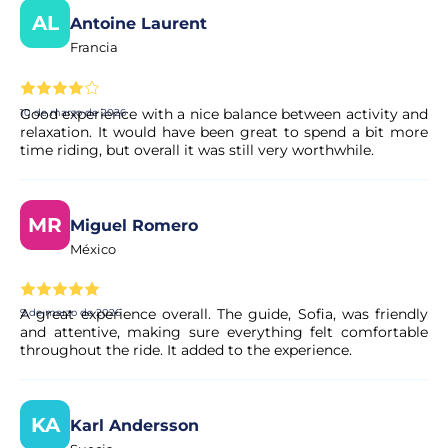
Sí. Todos los pagos se procesan a través de sistemas
AL
Antoine Laurent
seguros y encriptados, lo que garantiza la total protección
de sus datos personales y financieros.
Francia
Good experience with a nice balance between activity and
10 de marzo de 2026
relaxation. It would have been great to spend a bit more
time riding, but overall it was still very worthwhile.
MR
Miguel Romero
México
A great experience overall. The guide, Sofia, was friendly
9 de marzo de 2026
and attentive, making sure everything felt comfortable
throughout the ride. It added to the experience.
KA
Karl Andersson