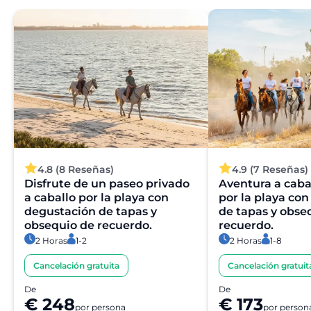
4.8 (8 Reseñas)
4.9 (7 Reseñas)
Disfrute de un paseo privado
Aventura a caba
a caballo por la playa con
por la playa co
degustación de tapas y
de tapas y obse
obsequio de recuerdo.
recuerdo.
2 Horas
1-2
2 Horas
1-8
Cancelación gratuita
Cancelación gratuit
De
De
€ 248
€ 173
por persona
por person