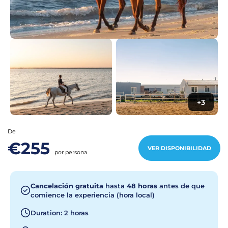
+3
De
€255
VER DISPONIBILIDAD
por persona
Cancelación gratuita
hasta
48 horas
antes de que
comience la experiencia (hora local)
Duration: 2 horas