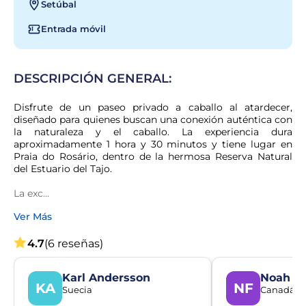
Setúbal
Entrada móvil
DESCRIPCIÓN GENERAL:
Disfrute de un paseo privado a caballo al atardecer, 
diseñado para quienes buscan una conexión auténtica con 
la naturaleza y el caballo. La experiencia dura 
aproximadamente 1 hora y 30 minutos y tiene lugar en 
Praia do Rosário, dentro de la hermosa Reserva Natural 
del Estuario del Tajo.
La exc...
Ver Más
4.7
(6 reseñas)
Karl Andersson
Noah Fo
KA
NF
Suecia
Canadá