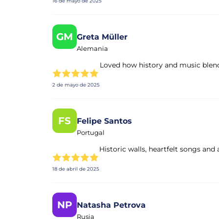
16 de mayo de 2025
GM
Greta Müller
Alemania
Loved how history and music blend
2 de mayo de 2025
FS
Felipe Santos
Portugal
Historic walls, heartfelt songs and
18 de abril de 2025
NP
Natasha Petrova
Rusia