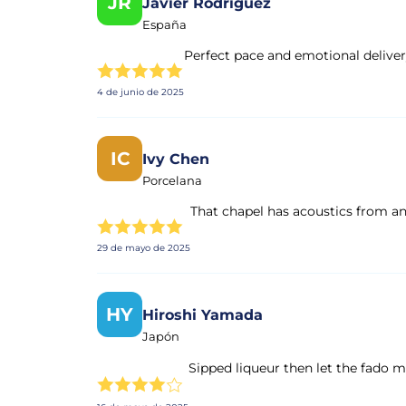
JR
Javier Rodríguez
España
Perfect pace and emotional deliver
4 de junio de 2025
IC
Ivy Chen
Porcelana
That chapel has acoustics from a
29 de mayo de 2025
HY
Hiroshi Yamada
Japón
Sipped liqueur then let the fado 