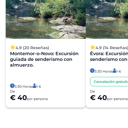
4.9 (20 Reseñas)
4.9 (14 Reseñas
Montemor-o-Novo: Excursión
Évora: Excursió
guiada de senderismo con
senderismo con
almuerzo.
3:30 Horas
1-6
Cancelación gratuit
3:30 Horas
1-6
De
De
€ 40
€ 40
por persona
por persona