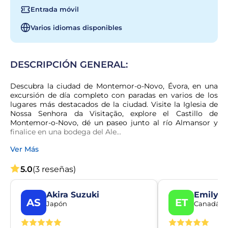
Entrada móvil
Varios idiomas disponibles
DESCRIPCIÓN GENERAL:
Descubra la ciudad de Montemor-o-Novo, Évora, en una 
excursión de día completo con paradas en varios de los 
lugares más destacados de la ciudad. Visite la Iglesia de 
Nossa Senhora da Visitação, explore el Castillo de 
Montemor-o-Novo, dé un paseo junto al río Almansor y 
finalice en una bodega del Ale...
Ver Más
5.0
(3 reseñas)
Akira Suzuki
Emily T
AS
ET
Japón
Canadá