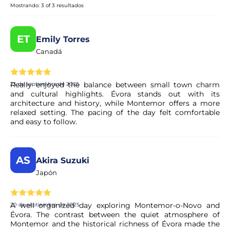
condiciones exactas se muestran claramente en la página
Mostrando: 3 of 3 resultados
de la actividad antes de finalizar la reserva.
ET
Emily Torres
¿Se confirma mi reserva de inmediato?
Canadá
Sí, su reserva se procesa al instante. Nuestro colaborador
realiza una validación rápida para garantizar la
Really enjoyed the balance between small town charm
25 de septiembre de 2025
disponibilidad. En unos instantes, recibirá la confirmación
and cultural highlights. Évora stands out with its
en su correo electrónico.
architecture and history, while Montemor offers a more
relaxed setting. The pacing of the day felt comfortable
and easy to follow.
¿Es seguro realizar el pago?
Sí. Todos los pagos se procesan a través de sistemas
AS
Akira Suzuki
seguros y encriptados, lo que garantiza la total protección
Japón
de sus datos personales y financieros.
A well organized day exploring Montemor-o-Novo and
20 de septiembre de 2025
Évora. The contrast between the quiet atmosphere of
Montemor and the historical richness of Évora made the