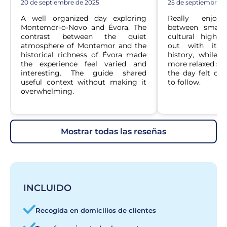
20 de septiembre de 2025
25 de septiembre d
A well organized day exploring 
Really enjoy
Montemor-o-Novo and Évora. The 
between small
contrast between the quiet 
cultural highlig
atmosphere of Montemor and the 
out with its a
historical richness of Évora made 
history, while 
the experience feel varied and 
more relaxed set
interesting. The guide shared 
the day felt com
useful context without making it 
to follow.
overwhelming.
mostrar todas las reseñas
INCLUIDO
Recogida en domicilios de clientes