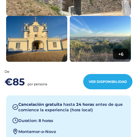
+6
De
€85
VER DISPONIBILIDAD
por persona
Cancelación gratuita
hasta
24 horas
antes de que
comience la experiencia (hora local)
Duration: 8 horas
Montemor-o-Novo