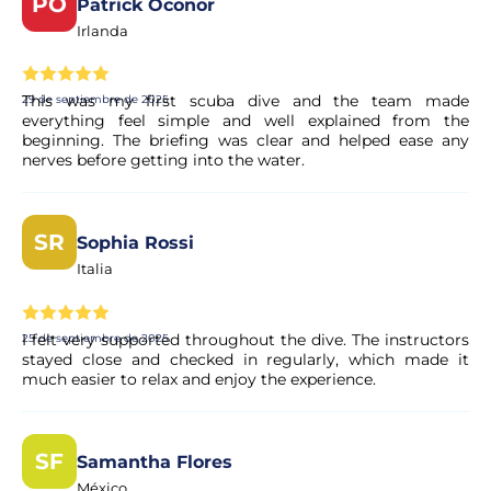
PO
Patrick Oconor
Irlanda
This was my first scuba dive and the team made
29 de septiembre de 2025
everything feel simple and well explained from the
beginning. The briefing was clear and helped ease any
nerves before getting into the water.
SR
Sophia Rossi
Italia
I felt very supported throughout the dive. The instructors
25 de septiembre de 2025
stayed close and checked in regularly, which made it
much easier to relax and enjoy the experience.
SF
Samantha Flores
México