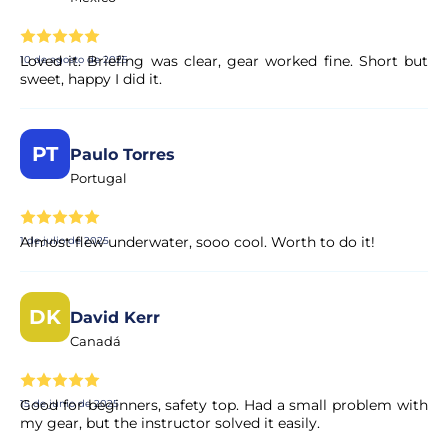
Loved it. Briefing was clear, gear worked fine. Short but
10 de agosto de 2025
sweet, happy I did it.
PT
Paulo Torres
Portugal
Almost flew underwater, sooo cool. Worth to do it!
1 de julio de 2025
DK
David Kerr
Canadá
Good for beginners, safety top. Had a small problem with
15 de junio de 2025
my gear, but the instructor solved it easily.