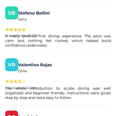
¿Se confirma mi reserva de inmediato?
SB
Stefano Bellini
Italia
Sí, su reserva se procesa al instante. Nuestro colaborador
realiza una validación rápida para garantizar la
disponibilidad. En unos instantes, recibirá la confirmación
A really positive first diving experience. The pace was
21 de diciembre de 2025
en su correo electrónico.
calm and nothing felt rushed, which helped build
confidence underwater.
¿Es seguro realizar el pago?
VR
Valentina Rojas
Sí. Todos los pagos se procesan a través de sistemas
seguros y encriptados, lo que garantiza la total protección
Chile
de sus datos personales y financieros.
The whole introduction to scuba diving was well
5 de diciembre de 2025
organized and beginner friendly. Instructions were given
step by step and were easy to follow.