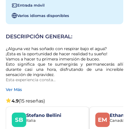
Entrada móvil
Varios idiomas disponibles
DESCRIPCIÓN GENERAL:
¿Alguna vez has soñado con respirar bajo el agua?

¡Esta es la oportunidad de hacer realidad tu sueño!

Vamos a hacer tu primera inmersión de buceo.

Esto significa que te sumergirás y permanecerás allí 
durante casi una hora, disfrutando de una increíble 
sensación de ingravidez.

Esta experiencia consta...
Ver Más
4.9
(15 reseñas)
Stefano Bellini
Ethan 
SB
EM
Italia
Canadá