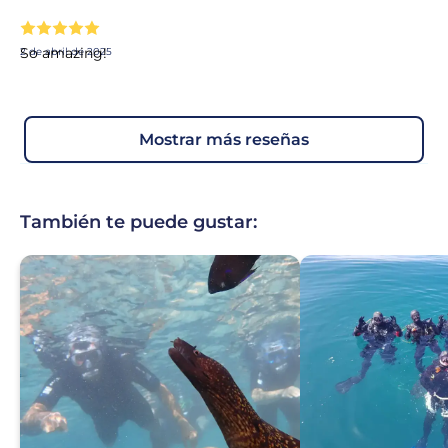
So amazing!
2 de abril de 2025
mostrar más reseñas
También te puede gustar: