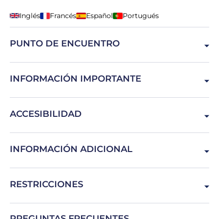
Inglés
Francés
Español
Portugués
PUNTO DE ENCUENTRO
9400 Vila Baleira, Portugal
INFORMACIÓN IMPORTANTE
Saber nadar es obligatorio
ACCESIBILIDAD
Mujeres embarazadas, personas con problemas de espalda
INFORMACIÓN ADICIONAL
Recomendamos traer ropa de recambio y protector solar.
RESTRICCIONES
Edad mínima: 10 años
PREGUNTAS FRECUENTES