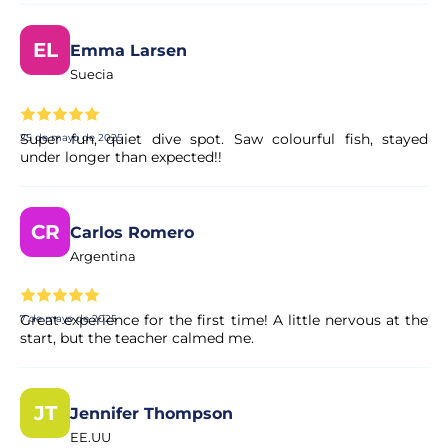
EL
Emma Larsen
Suecia
Super fun, quiet dive spot. Saw colourful fish, stayed
25 de mayo de 2025
under longer than expected!!
CR
Carlos Romero
Argentina
Great experience for the first time! A little nervous at the
7 de mayo de 2025
start, but the teacher calmed me.
JT
Jennifer Thompson
EE.UU