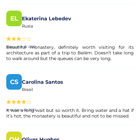
EL
Ekaterina Lebedev
Rusia
Beautiful monastery, definitely worth visiting for its
8 de junio de 2025
architecture as part of a trip to Belém. Doesn’t take long
to walk around but the queues can be very long.
CS
Carolina Santos
Brasil
It was a long wait but so worth it. Bring water and a hat if
4 de junio de 2025
it’s hot, the monastery is beautiful and not to be missed.
OH
Oliver Hughes