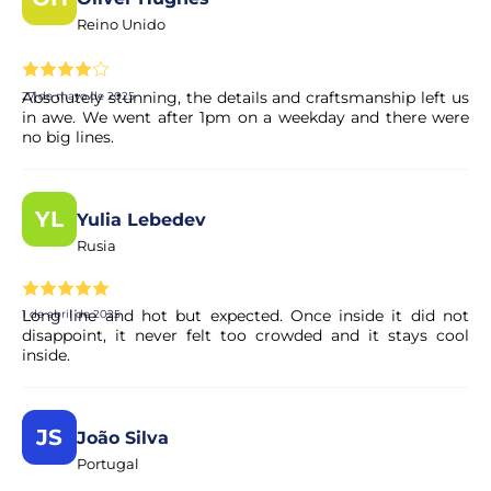
Reino Unido
Absolutely stunning, the details and craftsmanship left us
27 de mayo de 2025
in awe. We went after 1pm on a weekday and there were
no big lines.
YL
Yulia Lebedev
Rusia
Long line and hot but expected. Once inside it did not
1 de abril de 2025
disappoint, it never felt too crowded and it stays cool
inside.
JS
João Silva
Portugal