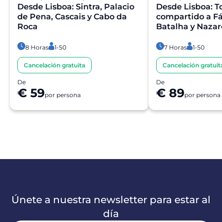
Desde Lisboa: Sintra, Palacio
Desde Lisboa: T
de Pena, Cascais y Cabo da
compartido a Fá
Roca
Batalha y Nazar
8 Horas
1-50
7 Horas
1-50
Cancelación gratuita
Cancelación gratuit
De
De
€ 59
€ 89
por persona
por persona
Únete a nuestra newsletter para estar al
día