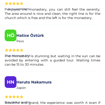
I enjoyed the monastery, you can still feel the serenity.
19 de marzo de 2025
The area around is nice and clean, the right line is for the
church which is free and the left is for the monastery.
HÖ
Hatice Öztürk
Pavo
The monastery is stunning but waiting in the sun can be
23 de febrero de 2025
avoided by entering with a guided tour. Waiting times
can be 15 to 30 minutes.
HN
Haruto Nakamura
Japón
Beautiful and grand, the experience was worth it even if
19 de febrero de 2025