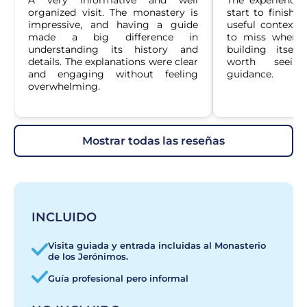
A very informative and well 
The experience
organized visit. The monastery is 
start to finish.
impressive, and having a guide 
useful context t
made a big difference in 
to miss when vi
understanding its history and 
building itself
details. The explanations were clear 
worth seein
and engaging without feeling 
guidance.
overwhelming.
mostrar todas las reseñas
INCLUIDO
Visita guiada y entrada incluidas al Monasterio
de los Jerónimos.
Guía profesional pero informal