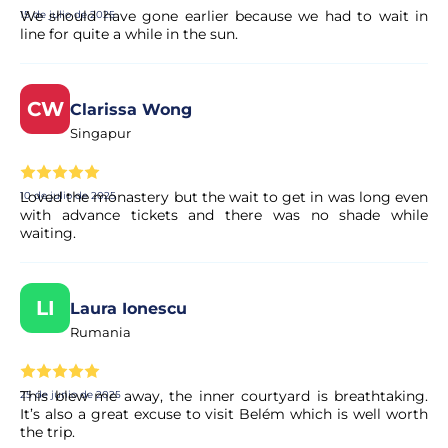
en su correo electrónico.
We should have gone earlier because we had to wait in
15 de julio de 2025
line for quite a while in the sun.
¿Es seguro realizar el pago?
CW
Sí. Todos los pagos se procesan a través de sistemas
Clarissa Wong
seguros y encriptados, lo que garantiza la total protección
Singapur
de sus datos personales y financieros.
Loved the monastery but the wait to get in was long even
10 de julio de 2025
with advance tickets and there was no shade while
waiting.
LI
Laura Ionescu
Rumania
This blew me away, the inner courtyard is breathtaking.
25 de junio de 2025
It’s also a great excuse to visit Belém which is well worth
the trip.