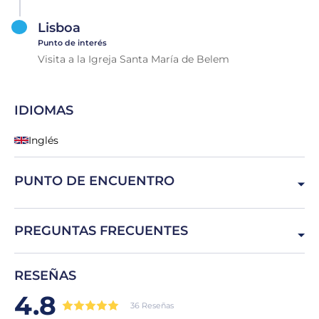
Lisboa
Punto de interés
Visita a la Igreja Santa María de Belem
IDIOMAS
Inglés
PUNTO DE ENCUENTRO
Praça do Império 1400, 1449-003 Lisboa, Portugal
PREGUNTAS FRECUENTES
¿Dónde puedo encontrar la guía?
RESEÑAS
Vestida de amarillo frente a la puerta principal del
4.8
Monasterio de Jerónimos
36 Reseñas