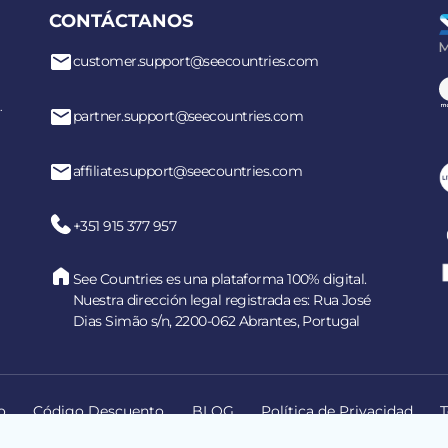
CONTÁCTANOS
customer.support@seecountries.com
.
partner.support@seecountries.com
affiliate.support@seecountries.com
+351 915 377 957
See Countries es una plataforma 100% digital.
Nuestra dirección legal registrada es: Rua José
Dias Simão s/n, 2200-062 Abrantes, Portugal
o
Código Descuento
BLOG
Política de Privacidad
T