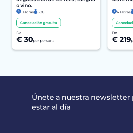
o vino.
1 Horas
1-28
4 Horas
Cancelación gratuita
Cancelaci
De
De
€ 30
€ 219
por persona
p
Únete a nuestra newsletter 
estar al día