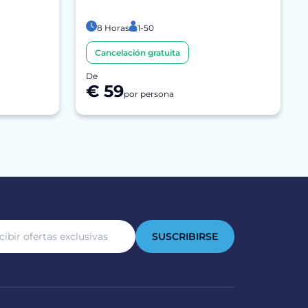
8 Horas
1-50
Cancelación gratuita
De
€ 59
por persona
SUSCRIBIRSE