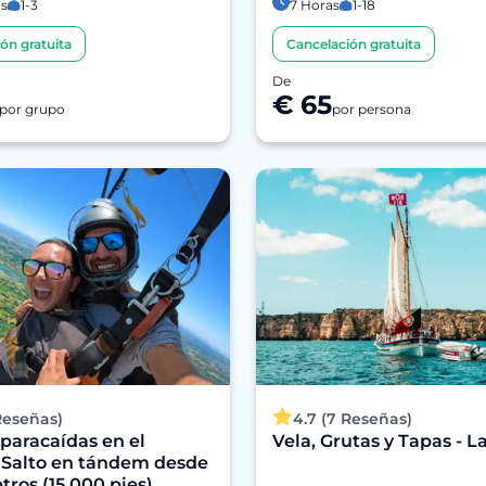
as
1-3
7 Horas
1-18
ón gratuita
Cancelación gratuita
De
€ 65
por grupo
por persona
Reseñas)
4.7 (7 Reseñas)
 paracaídas en el
Vela, Grutas y Tapas - L
 Salto en tándem desde
tros (15.000 pies).