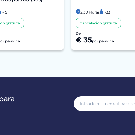
1-15
2:30 Horas
1-33
ón gratuita
Cancelación gratuita
De
€ 35
or persona
por persona
para