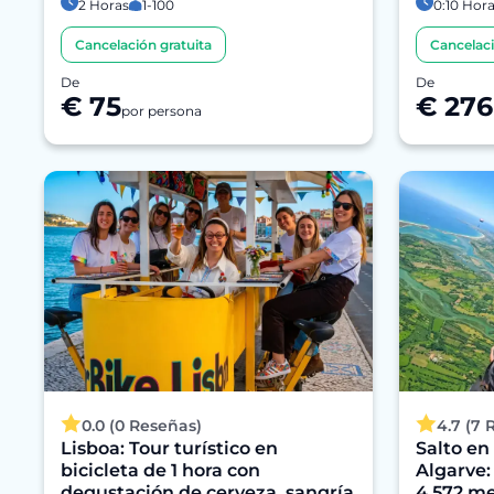
2 Horas
1-100
0:10 Hor
Cancelación gratuita
Cancelaci
De
De
€ 75
€ 276
por persona
0.0 (0 Reseñas)
4.7 (7 
Lisboa: Tour turístico en
Salto en
bicicleta de 1 hora con
Algarve:
degustación de cerveza, sangría
4.572 me