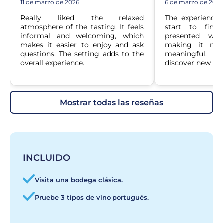
11 de marzo de 2026
6 de marzo de 2026
Really liked the relaxed 
The experience
atmosphere of the tasting. It feels 
start to finis
informal and welcoming, which 
presented wit
makes it easier to enjoy and ask 
making it mor
questions. The setting adds to the 
meaningful. It’
overall experience.
discover new fav
mostrar todas las reseñas
INCLUIDO
Visita una bodega clásica.
Pruebe 3 tipos de vino portugués.