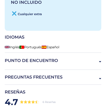
NO INCLUIDO
Cualquier extra
IDIOMAS
Inglés
Portugués
Español
PUNTO DE ENCUENTRO
R. do Cais de Santarém 30, 1100-603 Lisboa, Portugal
PREGUNTAS FRECUENTES
¿Cuándo deberíamos llegar?
RESEÑAS
10/15 minutos antes de la hora reservada.
4.7
6 Reseñas