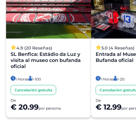
4.9 (20 Reseñas)
5.0 (4 Reseñas)
SL Benfica: Estádio da Luz y
Entrada al Muse
visita al museo con bufanda
Bufanda oficial
oficial
1 Horas
1-100
1 Horas
1-20
Cancelación gratuita
Cancelación gratuit
De
De
€ 20.99
€ 12.99
por persona
por per