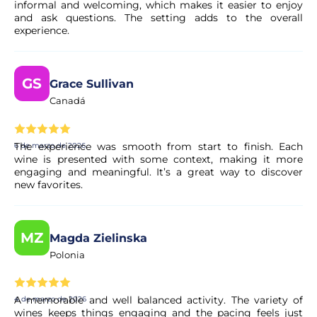
informal and welcoming, which makes it easier to enjoy
and ask questions. The setting adds to the overall
experience.
GS
Grace Sullivan
Canadá
The experience was smooth from start to finish. Each
6 de marzo de 2026
wine is presented with some context, making it more
engaging and meaningful. It’s a great way to discover
new favorites.
MZ
Magda Zielinska
Polonia
A memorable and well balanced activity. The variety of
4 de marzo de 2026
wines keeps things engaging and the pacing feels just