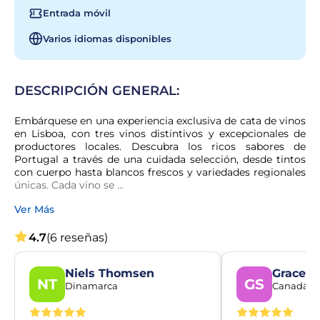
Entrada móvil
Varios idiomas disponibles
DESCRIPCIÓN GENERAL:
Embárquese en una experiencia exclusiva de cata de vinos 
en Lisboa, con tres vinos distintivos y excepcionales de 
productores locales. Descubra los ricos sabores de 
Portugal a través de una cuidada selección, desde tintos 
con cuerpo hasta blancos frescos y variedades regionales 
únicas. Cada vino se ...
Ver Más
4.7
(6 reseñas)
Niels Thomsen
Grace S
NT
GS
Dinamarca
Canadá