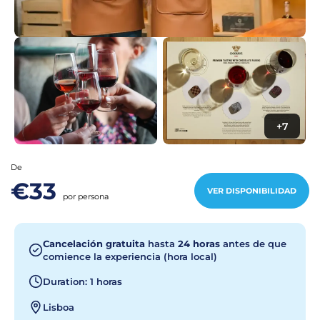
+7
De
€33
VER DISPONIBILIDAD
por persona
Cancelación gratuita
hasta
24 horas
antes de que
comience la experiencia (hora local)
Duration: 1 horas
Lisboa