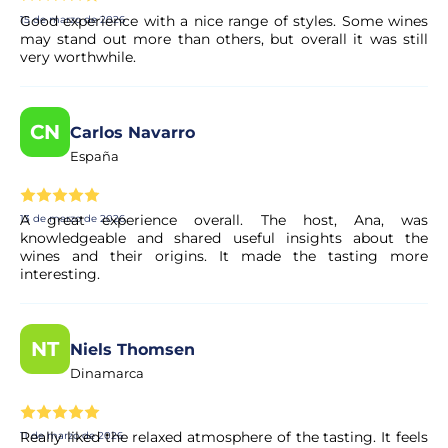
Good experience with a nice range of styles. Some wines
15 de marzo de 2026
Sí, su reserva se procesa al instante. Nuestro colaborador
may stand out more than others, but overall it was still
realiza una validación rápida para garantizar la
very worthwhile.
disponibilidad. En unos instantes, recibirá la confirmación
en su correo electrónico.
CN
Carlos Navarro
¿Es seguro realizar el pago?
España
Sí. Todos los pagos se procesan a través de sistemas
seguros y encriptados, lo que garantiza la total protección
A great experience overall. The host, Ana, was
13 de marzo de 2026
de sus datos personales y financieros.
knowledgeable and shared useful insights about the
wines and their origins. It made the tasting more
interesting.
NT
Niels Thomsen
Dinamarca
Really liked the relaxed atmosphere of the tasting. It feels
11 de marzo de 2026