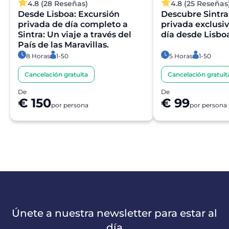
4.8 (28 Reseñas)
4.8 (25 Reseñas
Sí, su reserva se procesa al instante. Nuestro colaborador
Desde Lisboa: Excursión
Descubre Sintra
realiza una validación rápida para garantizar la
privada de día completo a
privada exclusi
disponibilidad. En unos instantes, recibirá la confirmación
Sintra: Un viaje a través del
día desde Lisbo
en su correo electrónico.
País de las Maravillas.
8 Horas
1-50
5 Horas
1-50
¿Es seguro realizar el pago?
Cancelación gratuita
Cancelación gratuit
De
De
Sí. Todos los pagos se procesan a través de sistemas
€ 150
€ 99
por persona
por persona
seguros y encriptados, lo que garantiza la total protección
de sus datos personales y financieros.
Únete a nuestra newsletter para estar al
día