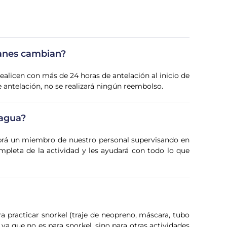
lanes cambian?
ealicen con más de 24 horas de antelación al inicio de
e antelación, no se realizará ningún reembolso.
 agua?
abrá un miembro de nuestro personal supervisando en
mpleta de la actividad y les ayudará con todo lo que
a practicar snorkel (traje de neopreno, máscara, tubo
ya que no es para snorkel, sino para otras actividades