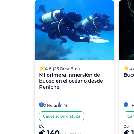
4.8 (23 Reseñas)
4.
ión de
Mi primera inmersión de
Buc
o desde
buceo en el océano desde
Peniche.
3 Horas
1-16
4 
Cancelación gratuita
Can
De
De
€ 140
€ 