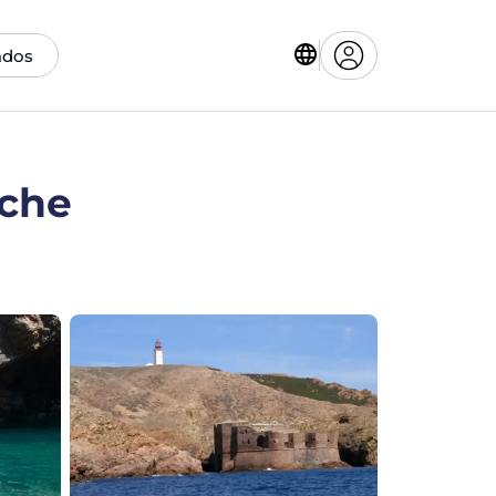
ados
iche