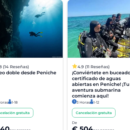
8 (14 Reseñas)
4.9 (11 Reseñas)
eo doble desde Peniche
¡Conviértete en buceado
certificado de aguas
abiertas en Peniche! ¡Tu
aventura submarina
comienza aquí!
Horas
1-18
3 Horas
1-12
celación gratuita
Cancelación gratuita
De
140
€ 504