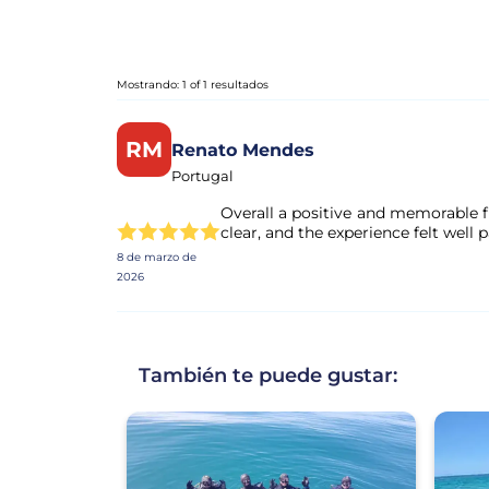
Mostrando: 1 of 1 resultados
RM
Renato Mendes
Portugal
Overall a positive and memorable fi
clear, and the experience felt well 
8 de marzo de
2026
También te puede gustar: