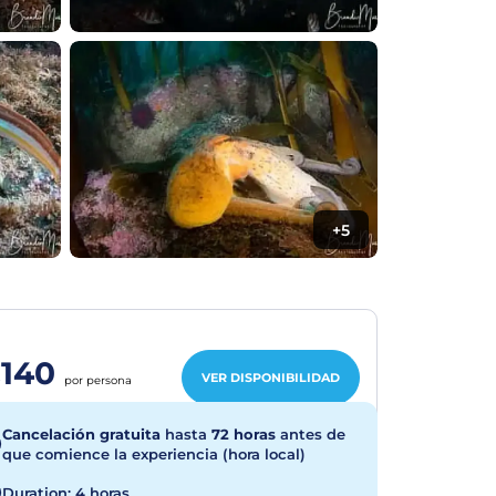
+5
140
VER DISPONIBILIDAD
por persona
Cancelación gratuita
hasta
72 horas
antes de
que comience la experiencia (hora local)
Duration: 4 horas