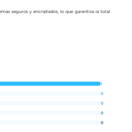
emas seguros y encriptados, lo que garantiza la total
.
1
0
0
0
0