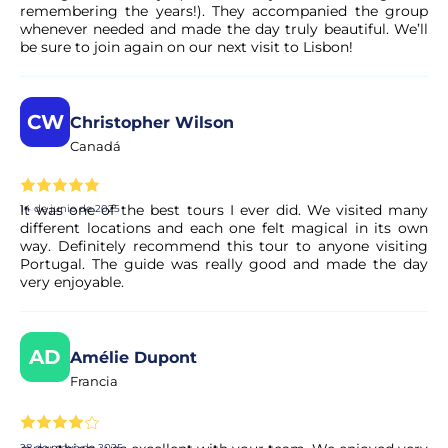
remembering the years!). They accompanied the group
whenever needed and made the day truly beautiful. We’ll
Nos encontraremos frente al Hard Rock Café de Lisboa. Es
be sure to join again on our next visit to Lisbon!
uno de los lugares más emblemáticos de la ciudad, lo que
garantiza un comienzo de viaje sin estrés.
CW
Christopher Wilson
¿Puedo cancelar mi reserva si cambian mis
Canadá
planes?
Sí. La mayoría de nuestras experiencias permiten la
It was one of the best tours I ever did. We visited many
14 de junio de 2025
different locations and each one felt magical in its own
cancelación gratuita hasta un plazo determinado. Las
way. Definitely recommend this tour to anyone visiting
condiciones exactas se muestran claramente en la página
Portugal. The guide was really good and made the day
de la actividad antes de finalizar la reserva.
very enjoyable.
¿Se confirma mi reserva de inmediato?
AD
Amélie Dupont
Sí, su reserva se procesa al instante. Nuestro colaborador
Francia
realiza una validación rápida para garantizar la
disponibilidad. En unos instantes, recibirá la confirmación
en su correo electrónico.
28 de mayo de 2025