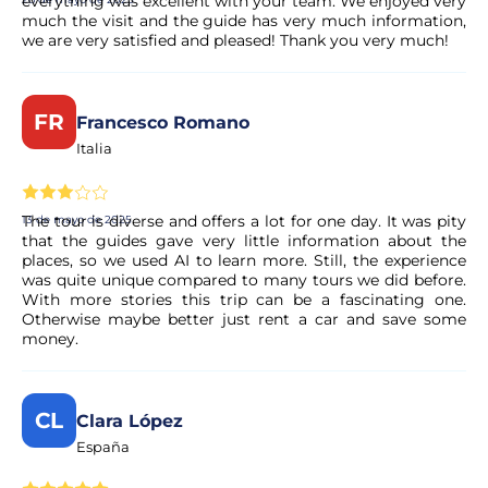
everything was excellent with your team. We enjoyed very
much the visit and the guide has very much information,
we are very satisfied and pleased! Thank you very much!
¿Es seguro realizar el pago?
Sí. Todos los pagos se procesan a través de sistemas
FR
Francesco Romano
seguros y encriptados, lo que garantiza la total protección
Italia
de sus datos personales y financieros.
The tour is diverse and offers a lot for one day. It was pity
13 de mayo de 2025
that the guides gave very little information about the
places, so we used AI to learn more. Still, the experience
was quite unique compared to many tours we did before.
With more stories this trip can be a fascinating one.
Otherwise maybe better just rent a car and save some
money.
CL
Clara López
España