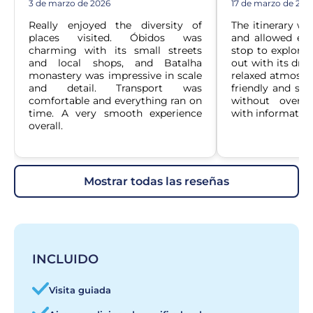
3 de marzo de 2026
17 de marzo de 202
Really enjoyed the diversity of 
The itinerary wa
places visited. Óbidos was 
and allowed eno
charming with its small streets 
stop to explore 
and local shops, and Batalha 
out with its dra
monastery was impressive in scale 
relaxed atmosphe
and detail. Transport was 
friendly and sha
comfortable and everything ran on 
without overlo
time. A very smooth experience 
with information
overall.
mostrar todas las reseñas
INCLUIDO
Visita guiada