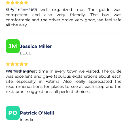
Very nice and well organized tour. The guide was
22 de marzo de 2025
competent and also very friendly. The bus was
comfortable and the driver drove very good, we feel safe
all the way.
JM
Jessica Miller
EE.UU
We had a great time in every town we visited. The guide
3 de marzo de 2025
was excellent and gave fabulous explanations about each
site, especially in Fátima. Also really appreciated the
recommendations for places to see at each stop and the
restaurant suggestions, all perfect choices.
PO
Patrick O’Neill
Irlanda