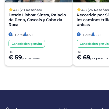
4.8 (28 Reseñas)
4.8 (26 Reseñas
Desde Lisboa: Sintra, Palacio
Recorrido por Si
de Pena, Cascais y Cabo da
los caminos tril
Roca
únicas
8 Horas
1-50
6 Horas
1-50
Cancelación gratuita
Cancelación gratuit
De
De
€ 59
€ 69
por persona
por persona