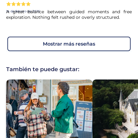
A great balance between guided moments and free
14 de febrero de 2025
exploration. Nothing felt rushed or overly structured.
mostrar más reseñas
También te puede gustar: