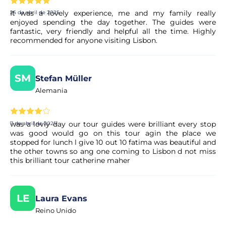
It was a lovely experience, me and my family really
25 de abril de 2025
enjoyed spending the day together. The guides were
fantastic, very friendly and helpful all the time. Highly
recommended for anyone visiting Lisbon.
SM
Stefan Müller
Alemania
was a lovly day our tour guides were brilliant every stop
7 de abril de 2025
was good would go on this tour agin the place we
stopped for lunch l give 10 out 10 fatima was beautiful and
the other towns so ang one coming to Lisbon d not miss
this brilliant tour catherine maher
LE
Laura Evans
Reino Unido