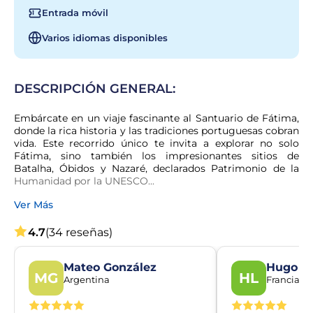
Entrada móvil
Varios idiomas disponibles
DESCRIPCIÓN GENERAL:
Embárcate en un viaje fascinante al Santuario de Fátima, 
donde la rica historia y las tradiciones portuguesas cobran 
vida. Este recorrido único te invita a explorar no solo 
Fátima, sino también los impresionantes sitios de 
Batalha, Óbidos y Nazaré, declarados Patrimonio de la 
Humanidad por la UNESCO...
Ver Más
4.7
(34 reseñas)
Mateo González
Hugo L
MG
HL
Argentina
Francia