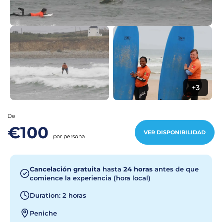
+3
De
€100
VER DISPONIBILIDAD
por persona
Cancelación gratuita
hasta
24 horas
antes de que
comience la experiencia (hora local)
Duration: 2 horas
Peniche