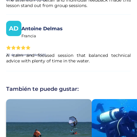
lesson stand out from group sessions.
AD
Antoine Delmas
Francia
A calm and focused session that balanced technical
20 de noviembre de 2025
advice with plenty of time in the water.
También te puede gustar: