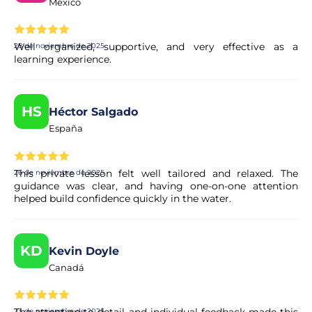
México
Well organized, supportive, and very effective as a
28 de noviembre de 2025
learning experience.
HS
Héctor Salgado
España
This private lesson felt well tailored and relaxed. The
26 de noviembre de 2025
guidance was clear, and having one-on-one attention
helped build confidence quickly in the water.
KD
Kevin Doyle
Canadá
The attention to detail and individual feedback made this
23 de noviembre de 2025