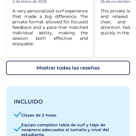
2 de enero de 2026
26 de noviembre d
A very personalized surf experience 
This private lesso
that made a big difference. The 
and relaxed. T
private format allowed for focused 
clear, and ha
feedback and a pace that matched 
attention helped
individual ability, making the 
quickly in the wa
session both effective and 
enjoyable.
mostrar todas las reseñas
INCLUIDO
Clases de 2 horas
Equipo completo: tabla de surf y traje de
neopreno adecuados al tamaño y nivel del
estudiante.