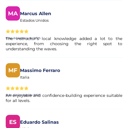
MA
Marcus Allen
Estados Unidos
The instructor’s local knowledge added a lot to the
8 de diciembre de 2025
experience, from choosing the right spot to
understanding the waves.
MF
Massimo Ferraro
Italia
An enjoyable and confidence-building experience suitable
6 de diciembre de 2025
for all levels.
ES
Eduardo Salinas