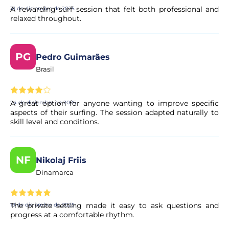
A rewarding surf session that felt both professional and
31 de diciembre de 2025
relaxed throughout.
PG
Pedro Guimarães
Brasil
A great option for anyone wanting to improve specific
24 de diciembre de 2025
aspects of their surfing. The session adapted naturally to
skill level and conditions.
NF
Nikolaj Friis
Dinamarca
The private setting made it easy to ask questions and
19 de diciembre de 2025
progress at a comfortable rhythm.