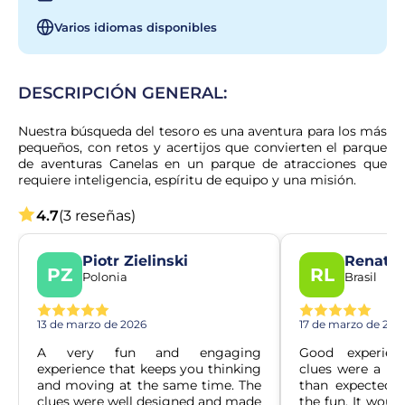
Varios idiomas disponibles
DESCRIPCIÓN GENERAL:
Nuestra búsqueda del tesoro es una aventura para los más 
pequeños, con retos y acertijos que convierten el parque 
de aventuras Canelas en un parque de atracciones que 
requiere inteligencia, espíritu de equipo y una misión.
4.7
(3 reseñas)
Piotr Zielinski
Renato
PZ
RL
Polonia
Brasil
13 de marzo de 2026
17 de marzo de 202
A very fun and engaging 
Good experienc
experience that keeps you thinking 
clues were a bit
and moving at the same time. The 
than expected, 
clues were well designed and made 
the fun. It woul