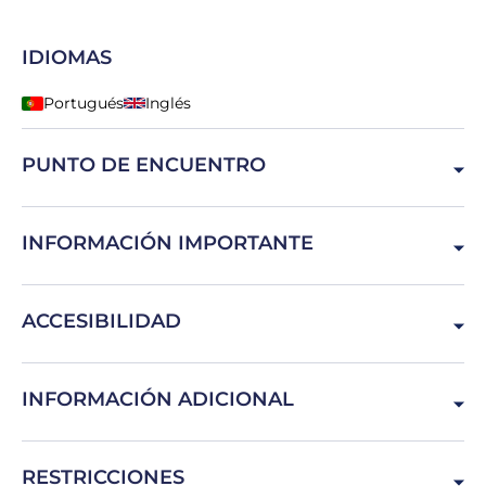
IDIOMAS
Portugués
Inglés
PUNTO DE ENCUENTRO
R. do Alto da Serra, Pedroso, Portugal
INFORMACIÓN IMPORTANTE
Todos los participantes en la actividad deberán traer la
ACCESIBILIDAD
vestimenta, la ropa y el calzado adecuados.
El parque de aventuras Canelas Adventure está ubicado en
INFORMACIÓN ADICIONAL
la sierra de Canelas, donde las personas con movilidad
reducida pueden tener algunas dificultades para acceder a
él.
Le recomendamos que, al consultar Google Maps,
RESTRICCIONES
introduzca &quot;Canelas Adventure&quot; y no la