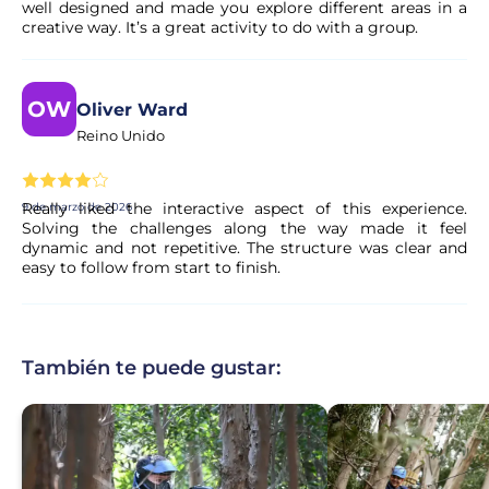
well designed and made you explore different areas in a
participantes, el precio que estás dispuesto a pagar, si
creative way. It’s a great activity to do with a group.
quieres jugar al paintball o no, y si es por la mañana, por
la tarde o incluso para todo el día. Puedes venir en familia
o en un grupo pequeño, de hasta 8 personas, y así
OW
tendremos algunas actividades disponibles para ti,
Oliver Ward
aunque no todas. Solo tienes que consultar la
Reino Unido
disponibilidad el mismo día y llamarnos media hora antes
para asegurarnos de que todo esté listo para recibirte.
Really liked the interactive aspect of this experience.
9 de marzo de 2026
Solving the challenges along the way made it feel
¿Puedo cancelar mi reserva si cambian mis
dynamic and not repetitive. The structure was clear and
easy to follow from start to finish.
planes?
Sí. La mayoría de nuestras experiencias permiten la
cancelación gratuita hasta un plazo determinado. Las
condiciones exactas se muestran claramente en la página
También te puede gustar:
de la actividad antes de finalizar la reserva.
¿Se confirma mi reserva de inmediato?