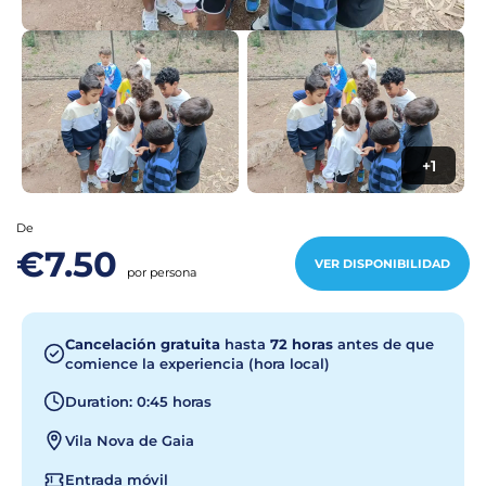
+1
De
€7.50
VER DISPONIBILIDAD
por persona
Cancelación gratuita
hasta
72 horas
antes de que
comience la experiencia (hora local)
Duration: 0:45 horas
Vila Nova de Gaia
Entrada móvil