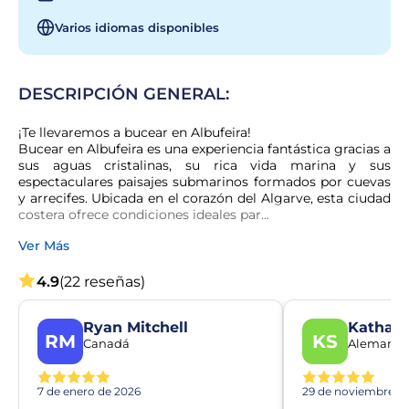
Varios idiomas disponibles
DESCRIPCIÓN GENERAL:
¡Te llevaremos a bucear en Albufeira!

Bucear en Albufeira es una experiencia fantástica gracias a 
sus aguas cristalinas, su rica vida marina y sus 
espectaculares paisajes submarinos formados por cuevas 
y arrecifes. Ubicada en el corazón del Algarve, esta ciudad 
costera ofrece condiciones ideales par...
Ver Más
4.9
(22 reseñas)
Ryan Mitchell
Kathari
RM
KS
Canadá
Alemania
7 de enero de 2026
29 de noviembre d