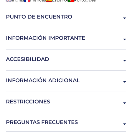
Inglés
Francés
Español
Portugués
PUNTO DE ENCUENTRO
8200 Albufeira, Portugal
INFORMACIÓN IMPORTANTE
Certificación de buceo obligatoria
ACCESIBILIDAD
Embarazo, problemas de espalda
INFORMACIÓN ADICIONAL
Recomendamos traer ropa de recambio y protector solar.
RESTRICCIONES
Edad mínima: 10 años
PREGUNTAS FRECUENTES