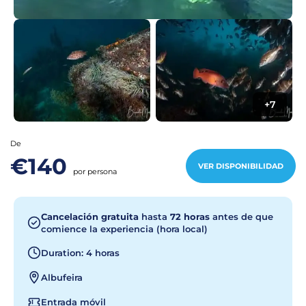
+7
De
€140
VER DISPONIBILIDAD
por persona
Cancelación gratuita
hasta
72 horas
antes de que
comience la experiencia (hora local)
Duration: 4 horas
Albufeira
Entrada móvil