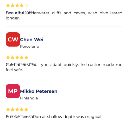
Beautiful underwater cliffs and caves, wish dive lasted
7 de abril de 2025
longer.
CW
Chen Wei
Porcelana
Cold at first but you adapt quickly. Instructor made me
26 de marzo de 2025
feel safe.
MP
Mikko Petersen
Finlandia
Freefall sensation at shallow depth was magical!
14 de marzo de 2025