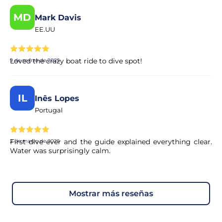
MD
Mark Davis
EE.UU
Loved the crazy boat ride to dive spot!
9 de marzo de 2025
IL
Inês Lopes
Portugal
First dive ever and the guide explained everything clear.
2 de marzo de 2025
Water was surprisingly calm.
mostrar más reseñas