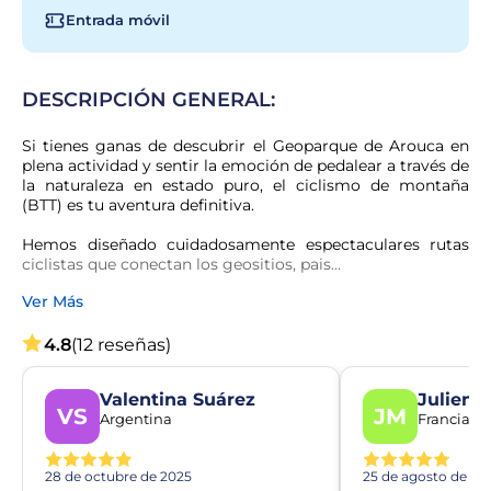
Entrada móvil
DESCRIPCIÓN GENERAL:
Si tienes ganas de descubrir el Geoparque de Arouca en 
plena actividad y sentir la emoción de pedalear a través de 
la naturaleza en estado puro, el ciclismo de montaña 
(BTT) es tu aventura definitiva.
Hemos diseñado cuidadosamente espectaculares rutas 
ciclistas que conectan los geositios, pais...
Ver Más
4.8
(12 reseñas)
Valentina Suárez
Julien 
VS
JM
Argentina
Francia
28 de octubre de 2025
25 de agosto de 20