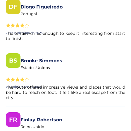
de sus datos personales y financieros.
DF
Diogo Figueiredo
Portugal
The terrain varied enough to keep it interesting from start
21 de diciembre de 2025
to finish.
BS
Brooke Simmons
Estados Unidos
The route offered impressive views and places that would
9 de diciembre de 2025
be hard to reach on foot. It felt like a real escape from the
city.
FR
Finlay Robertson
Reino Unido