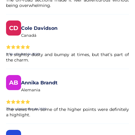
The off-road sections made it feel adventurous without
being overwhelming.
CD
Cole Davidson
Canadá
It’s slightly dusty and bumpy at times, but that’s part of
11 de octubre de 2025
the charm.
AB
Annika Brandt
Alemania
The views from some of the higher points were definitely
29 de septiembre de 2025
a highlight.