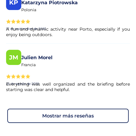
KP
Katarzyna Piotrowska
Polonia
A fun and dynamic activity near Porto, especially if you
17 de septiembre de 2025
enjoy being outdoors.
JM
Julien Morel
Francia
Everything was well organized and the briefing before
25 de agosto de 2025
starting was clear and helpful.
mostrar más reseñas