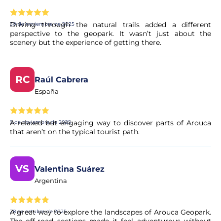
Driving through the natural trails added a different
30 de noviembre de 2025
perspective to the geopark. It wasn’t just about the
scenery but the experience of getting there.
RC
Raúl Cabrera
España
A relaxed but engaging way to discover parts of Arouca
9 de noviembre de 2025
that aren’t on the typical tourist path.
VS
Valentina Suárez
Argentina
A great way to explore the landscapes of Arouca Geopark.
28 de octubre de 2025