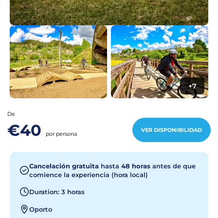
+7
De
€40
VER DISPONIBILIDAD
por persona
Cancelación gratuita
hasta
48 horas
antes de que
comience la experiencia (hora local)
Duration: 3 horas
Oporto