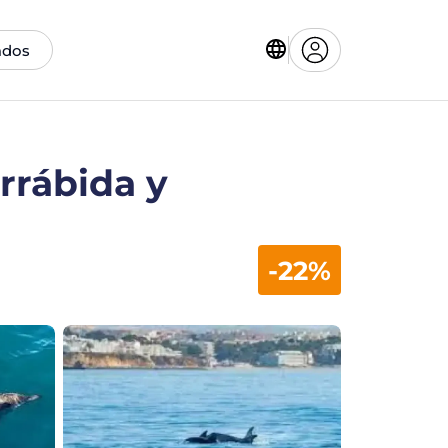
ados
rrábida y
-22%