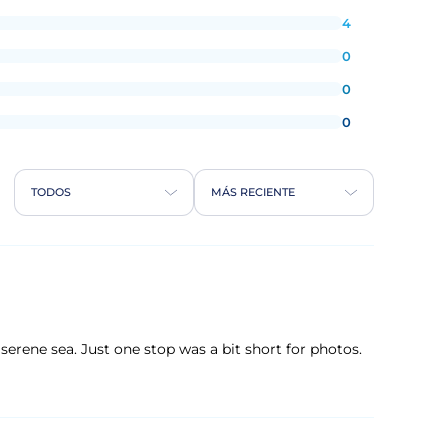
4
0
0
0
TODOS
MÁS RECIENTE
serene sea. Just one stop was a bit short for photos.