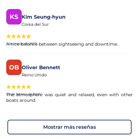
KS
Kim Seung-hyun
Corea del Sur
A nice balance between sightseeing and downtime.
1 de marzo de 2025
OB
Oliver Bennett
Reino Unido
The atmosphere was quiet and relaxed, even with other
20 de febrero de 2025
boats around.
mostrar más reseñas