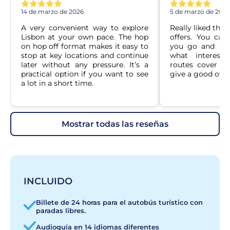
14 de marzo de 2026
5 de marzo de 2026
A very convenient way to explore 
Really liked the fl
Lisbon at your own pace. The hop 
offers. You can
on hop off format makes it easy to 
you go and adj
stop at key locations and continue 
what interest
later without any pressure. It’s a 
routes cover th
practical option if you want to see 
give a good over
a lot in a short time.
mostrar todas las reseñas
INCLUIDO
Billete de 24 horas para el autobús turístico con
paradas libres.
Audioguía en 14 idiomas diferentes