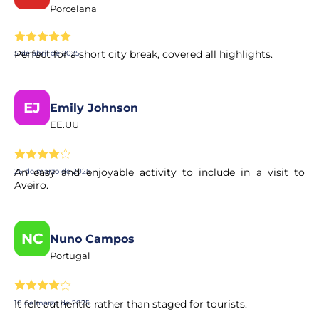
Porcelana
Perfect for a short city break, covered all highlights.
5 de abril de 2025
EJ
Emily Johnson
EE.UU
An easy and enjoyable activity to include in a visit to
25 de marzo de 2025
Aveiro.
NC
Nuno Campos
Portugal
It felt authentic rather than staged for tourists.
10 de marzo de 2025