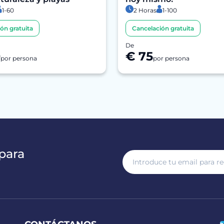
1-60
2 Horas
1-100
ón gratuita
Cancelación gratuita
De
0
€ 75
por persona
por persona
para