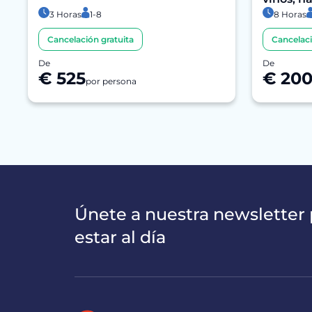
3 Horas
1-8
8 Horas
Cancelación gratuita
Cancelaci
De
De
€ 525
€ 20
por persona
Únete a nuestra newsletter 
estar al día