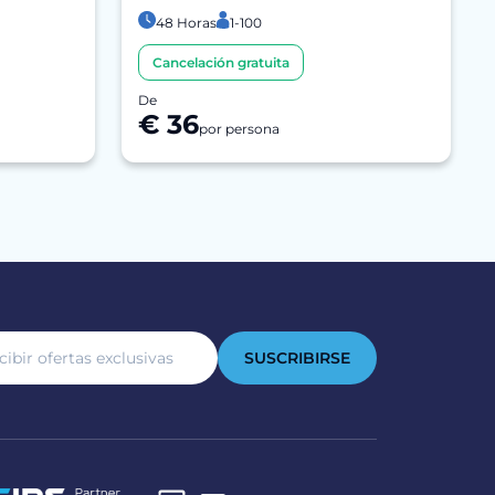
48 Horas
1-100
Cancelación gratuita
De
€ 36
por persona
SUSCRIBIRSE