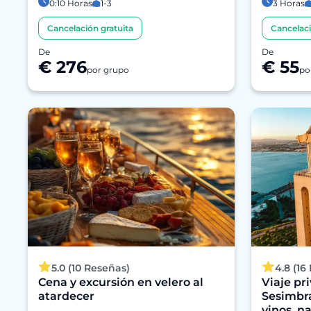
0:10 Horas
1-3
3 Horas
Cancelación gratuita
Cancelaci
De
De
€ 276
€ 55
por grupo
po
5.0 (10 Reseñas)
4.8 (16
Cena y excursión en velero al
Viaje pr
atardecer
Sesimbra
vinos, n