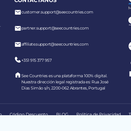
CONTÁCTANOS
customer.support@seecountries.com
.
partner.support@seecountries.com
affiliate.support@seecountries.com
+351 915 377 957
See Countries es una plataforma 100% digital.
Nuestra dirección legal registrada es: Rua José
Dias Simão s/n, 2200-062 Abrantes, Portugal
o
Código Descuento
BLOG
Política de Privacidad
T