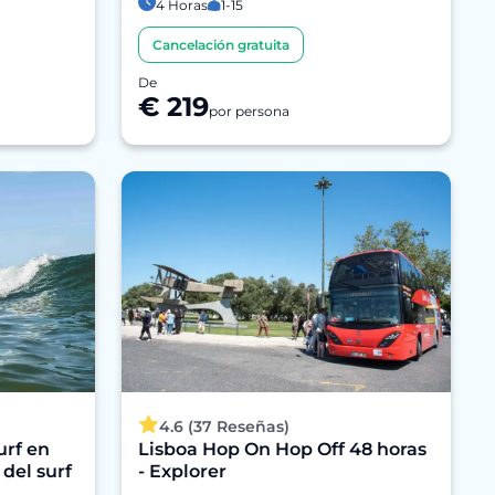
4 Horas
1-15
Cancelación gratuita
De
€ 219
por persona
4.6 (37 Reseñas)
urf en
Lisboa Hop On Hop Off 48 horas
 del surf
- Explorer