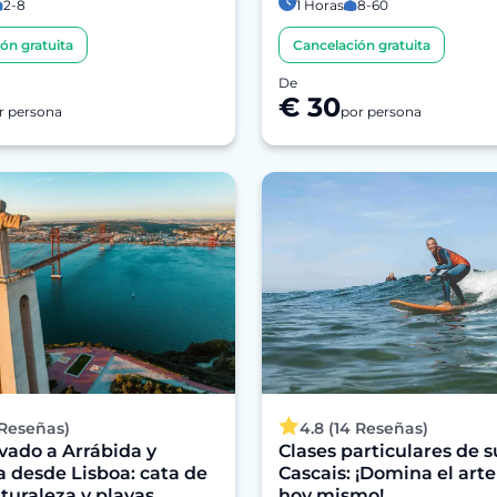
2-8
1 Horas
8-60
ón gratuita
Cancelación gratuita
De
€ 30
r persona
por persona
 Reseñas)
4.8 (14 Reseñas)
ivado a Arrábida y
Clases particulares de s
 desde Lisboa: cata de
Cascais: ¡Domina el arte
aturaleza y playas
hoy mismo!