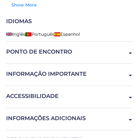
Show More
IDIOMAS
Inglês
Português
Espanhol
PONTO DE ENCONTRO
Lisboa, Portugal
INFORMAÇÃO IMPORTANTE
O serviço de transfer de ida e volta do seu alojamento
ACCESSIBILIDADE
está incluído. Operamos em qualquer lugar em Lisboa,
Setúbal, Almada e Sesimbra.
Não acessível a utilizadores de cadeira de rodas.
INFORMAÇÕES ADICIONAIS
Este é um passeio/atividade privado(a). Apenas o seu