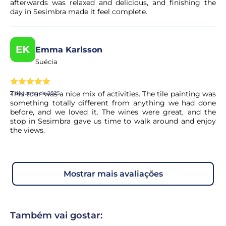
afterwards was relaxed and delicious, and finishing the
day in Sesimbra made it feel complete.
EK
Emma Karlsson
Suécia
This tour was a nice mix of activities. The tile painting was
2 de junho de 2025
something totally different from anything we had done
before, and we loved it. The wines were great, and the
stop in Sesimbra gave us time to walk around and enjoy
the views.
mostrar mais avaliações
Também vai gostar: