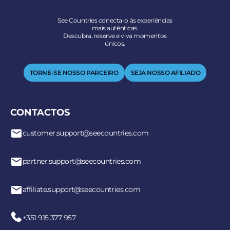
See Countries conecta-o às experiências
mais autênticas.
Descubra, reserve e viva momentos
únicos.
TORNE-SE NOSSO PARCEIRO
SEJA NOSSO AFILIADO
CONTACTOS
customer.support@seecountries.com
partner.support@seecountries.com
affiliate.support@seecountries.com
+351 915 377 957