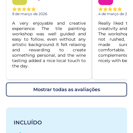
9 de março de 2026
4 de março de 202
A very enjoyable and creative 
Really liked th
experience. The tile painting 
creativity and ex
workshop was well guided and 
The workshop w
easy to follow, even without any 
not rushed, an
artistic background. It felt relaxing 
made sure e
and rewarding to create 
comfortable. The
something personal, and the wine 
complemented 
tasting added a nice local touch to 
nicely with beaut
the day.
mostrar todas as avaliações
INCLUÍDO