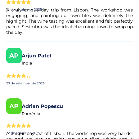
A truly unique day trip from Lisbon. The workshop was
14 de outubro de 2025
engaging, and painting our own tiles was definitely the
highlight. The wine tasting was excellent and felt perfectly
paced. Sesimbra was the ideal charming town to wrap up
the day.
AP
Arjun Patel
Índia
23 de setembro de 2025
AP
Adrian Popescu
Romênia
A unique day out of Lisbon. The workshop was very hands-
27 de agosto de 2025