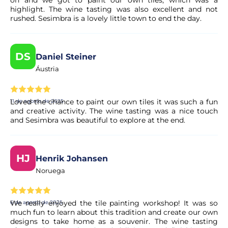
on and we got to paint our own tiles, which was a
highlight. The wine tasting was also excellent and not
rushed. Sesimbra is a lovely little town to end the day.
DS
Daniel Steiner
Áustria
Loved the chance to paint our own tiles it was such a fun
11 de agosto de 2025
and creative activity. The wine tasting was a nice touch
and Sesimbra was beautiful to explore at the end.
HJ
Henrik Johansen
Noruega
We really enjoyed the tile painting workshop! It was so
6 de agosto de 2025
much fun to learn about this tradition and create our own
designs to take home as a souvenir. The wine tasting