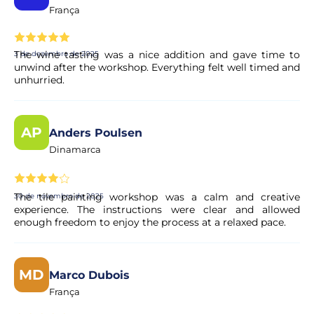
França
The wine tasting was a nice addition and gave time to
3 de dezembro de 2025
unwind after the workshop. Everything felt well timed and
unhurried.
AP
Anders Poulsen
Dinamarca
The tile painting workshop was a calm and creative
30 de novembro de 2025
experience. The instructions were clear and allowed
enough freedom to enjoy the process at a relaxed pace.
MD
Marco Dubois
França