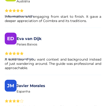
Austrália
recebe a confirmação no seu e-mail.
Informative and engaging from start to finish. It gave a
19 de setembro de 2025
O pagamento é seguro?
deeper appreciation of Coimbra and its traditions.
Sim. Todos os pagamentos são processados através de
sistemas de pagamento seguros e encriptados,
ED
garantindo total proteção dos seus dados pessoais e
Eva van Dijk
financeiros.
Países Baixos
A solid tour if you want context and background instead
17 de setembro de 2025
of just wandering around. The guide was professional and
approachable.
JM
Javier Morales
Espanha