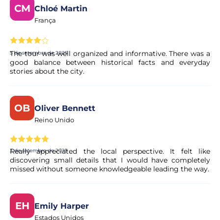
CM
Chloé Martin
França
The tour was well organized and informative. There was a
5 de setembro de 2025
good balance between historical facts and everyday
stories about the city.
OB
Oliver Bennett
Reino Unido
Really appreciated the local perspective. It felt like
3 de setembro de 2025
discovering small details that I would have completely
missed without someone knowledgeable leading the way.
EH
Emily Harper
Estados Unidos