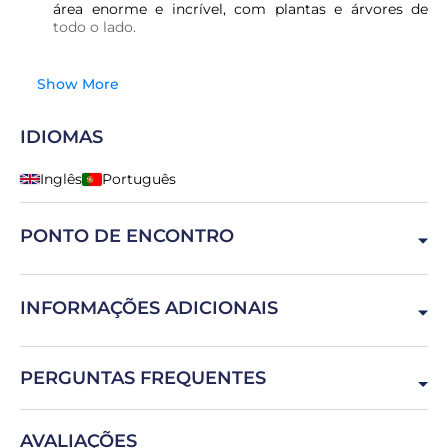
área enorme e incrível, com plantas e árvores de
todo o lado.
Show More
IDIOMAS
Inglês
Português
PONTO DE ENCONTRO
Praça Dom Dinis, 3000-393 Coimbra, Portugal
INFORMAÇÕES ADICIONAIS
A cidade possui várias encostas e escadarias, que não
PERGUNTAS FREQUENTES
podemos evitar.
É fácil deslocar-se a pé por Coimbra?
AVALIAÇÕES