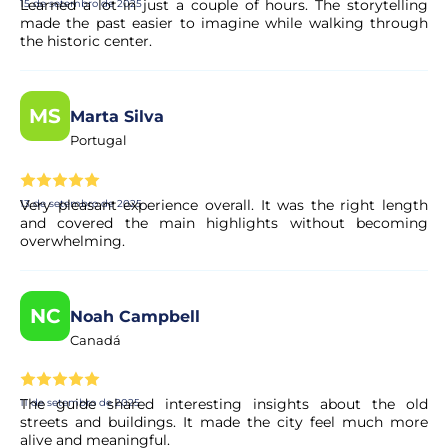
Learned a lot in just a couple of hours. The storytelling
15 de setembro de 2025
made the past easier to imagine while walking through
the historic center.
MS
Marta Silva
Portugal
Very pleasant experience overall. It was the right length
13 de setembro de 2025
and covered the main highlights without becoming
overwhelming.
NC
Noah Campbell
Canadá
The guide shared interesting insights about the old
11 de setembro de 2025
streets and buildings. It made the city feel much more
alive and meaningful.