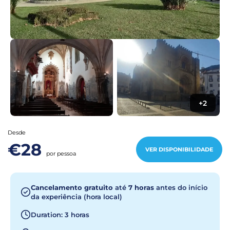
+2
Desde
€28
VER DISPONIBILIDADE
por pessoa
Cancelamento gratuito
até
7 horas
antes do início
da experiência (hora local)
Duration: 3 horas