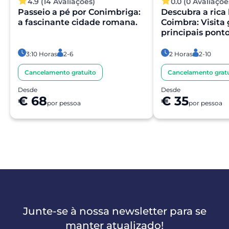
4.9 (14 Avaliações)
0.0 (0 Avaliaçõe
Passeio a pé por Conimbriga:
Descubra a rica 
a fascinante cidade romana.
Coimbra: Visita
principais ponto
3:10 Horas
2-6
2 Horas
2-10
Cancelamento gratuito
Cancelamento gratu
Desde
Desde
€ 68
€ 35
por pessoa
por pessoa
Junte-se à nossa newsletter para se
manter atualizado!