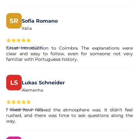
SR
Sofia Romano
Itália
Great introduction to Coimbra. The explanations were
9 de setembro de 2025
clear and easy to follow, even for someone not very
familiar with Portuguese history.
LS
Lukas Schneider
Alemanha
I liked how relaxed the atmosphere was. It didn’t feel
7 de setembro de 2025
rushed, and there was time to ask questions along the
way.