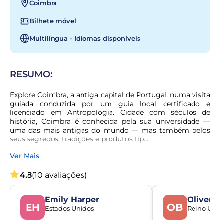
Coimbra
Bilhete móvel
Multilíngua - Idiomas disponíveis
RESUMO:
Explore Coimbra, a antiga capital de Portugal, numa visita 
guiada conduzida por um guia local certificado e 
licenciado em Antropologia. Cidade com séculos de 
história, Coimbra é conhecida pela sua universidade — 
uma das mais antigas do mundo — mas também pelos 
seus segredos, tradições e produtos típ...
Ver Mais
4.8
(10 avaliações)
Emily Harper
Oliver 
EH
OB
Estados Unidos
Reino Uni