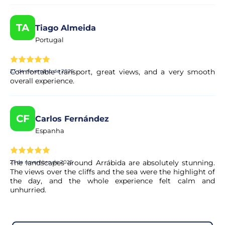
TA
Tiago Almeida
Portugal
Comfortable transport, great views, and a very smooth
23 de novembro de 2025
overall experience.
CF
Carlos Fernández
Espanha
The landscapes around Arrábida are absolutely stunning.
21 de novembro de 2025
The views over the cliffs and the sea were the highlight of
the day, and the whole experience felt calm and
unhurried.