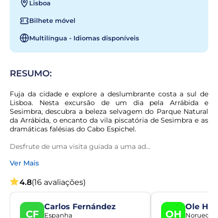
Lisboa
Bilhete móvel
Multilíngua - Idiomas disponíveis
RESUMO:
Fuja da cidade e explore a deslumbrante costa a sul de 
Lisboa. Nesta excursão de um dia pela Arrábida e 
Sesimbra, descubra a beleza selvagem do Parque Natural 
da Arrábida, o encanto da vila piscatória de Sesimbra e as 
dramáticas falésias do Cabo Espichel.
Desfrute de uma visita guiada a uma ad...
Ver Mais
4.8
(16 avaliações)
Carlos Fernández
Ole Ha
CF
OH
Espanha
Noruega