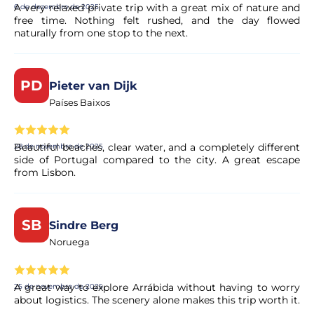
A very relaxed private trip with a great mix of nature and
6 de dezembro de 2025
free time. Nothing felt rushed, and the day flowed
naturally from one stop to the next.
PD
Pieter van Dijk
Países Baixos
Beautiful beaches, clear water, and a completely different
28 de novembro de 2025
side of Portugal compared to the city. A great escape
from Lisbon.
SB
Sindre Berg
Noruega
A great way to explore Arrábida without having to worry
25 de novembro de 2025
about logistics. The scenery alone makes this trip worth it.