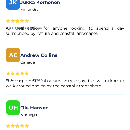
JK
Jukka Korhonen
financeiros.
Finlândia
An ideal option for anyone looking to spend a day
15 de dezembro de 2025
surrounded by nature and coastal landscapes.
AC
Andrew Collins
Canadá
The stop in Sesimbra was very enjoyable, with time to
10 de dezembro de 2025
walk around and enjoy the coastal atmosphere.
OH
Ole Hansen
Noruega