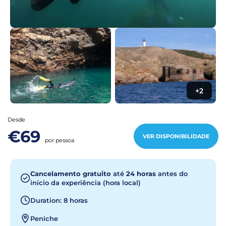
+2
Desde
€69
VER DISPONIBILIDADE
por pessoa
Cancelamento gratuito
até
24 horas
antes do
início da experiência (hora local)
Duration: 8 horas
Peniche