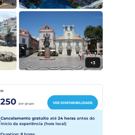
+3
de
250
VER DISPONIBILIDADE
por grupo
Cancelamento gratuito
até
24 horas
antes do
início da experiência (hora local)
Duration: 8 horas