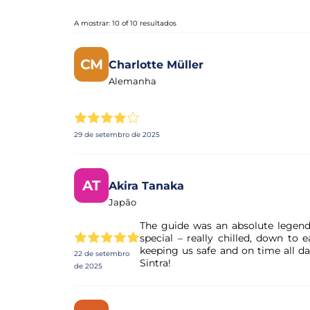
A mostrar: 10 of 10 resultados
CM
Charlotte Müller
Alemanha
29 de setembro de 2025
AT
Akira Tanaka
Japão
The guide was an absolute legen
special – really chilled, down to e
keeping us safe and on time all 
22 de setembro
Sintra!
de 2025