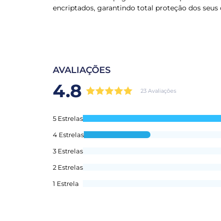
encriptados, garantindo total proteção dos seus 
AVALIAÇÕES
4.8
23 Avaliações
5 Estrelas
4 Estrelas
3 Estrelas
2 Estrelas
1 Estrela