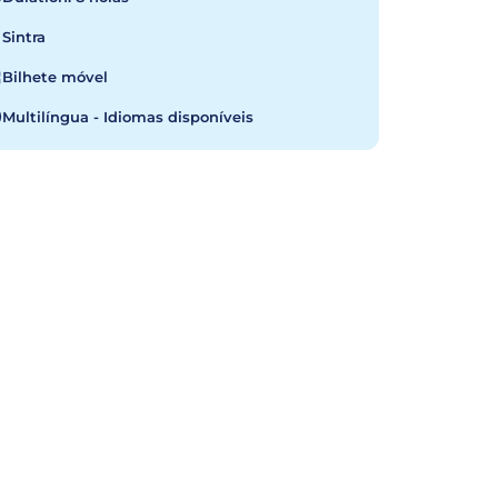
Sintra
Bilhete móvel
Multilíngua - Idiomas disponíveis