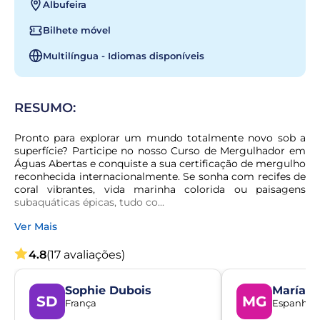
Albufeira
Bilhete móvel
Multilíngua - Idiomas disponíveis
RESUMO:
Pronto para explorar um mundo totalmente novo sob a 
superfície? Participe no nosso Curso de Mergulhador em 
Águas Abertas e conquiste a sua certificação de mergulho 
reconhecida internacionalmente. Se sonha com recifes de 
coral vibrantes, vida marinha colorida ou paisagens 
subaquáticas épicas, tudo co...
Ver Mais
4.8
(17 avaliações)
Sophie Dubois
María G
SD
MG
França
Espanha