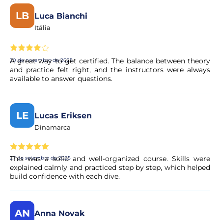
LB
Luca Bianchi
Itália
A great way to get certified. The balance between theory
30 de novembro de 2025
and practice felt right, and the instructors were always
available to answer questions.
LE
Lucas Eriksen
Dinamarca
This was a solid and well-organized course. Skills were
27 de setembro de 2025
explained calmly and practiced step by step, which helped
build confidence with each dive.
AN
Anna Novak