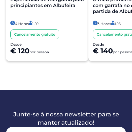
principiantes em Albufeira
com garrafa no
partida de Albuf
4 Horas
1-10
3 Horas
1-16
Cancelamento gratuito
Cancelamento gratu
Desde
Desde
€ 120
€ 140
por pessoa
por pesso
Junte-se à nossa newsletter para se
manter atualizado!