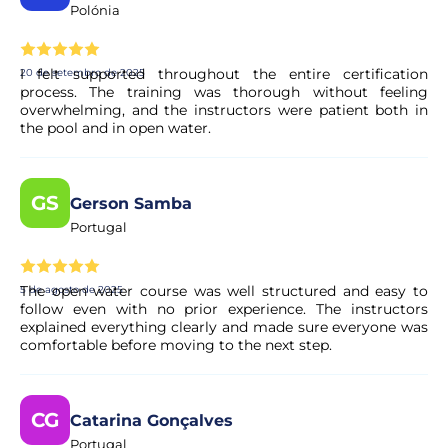
Polónia
I felt supported throughout the entire certification
20 de setembro de 2025
process. The training was thorough without feeling
overwhelming, and the instructors were patient both in
the pool and in open water.
GS
Gerson Samba
Portugal
The open water course was well structured and easy to
5 de agosto de 2025
follow even with no prior experience. The instructors
explained everything clearly and made sure everyone was
comfortable before moving to the next step.
CG
Catarina Gonçalves
Portugal