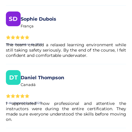
financeiros.
SD
Sophie Dubois
França
The team created a relaxed learning environment while
18 de dezembro de 2025
still taking safety seriously. By the end of the course, I felt
confident and comfortable underwater.
DT
Daniel Thompson
Canadá
I appreciated how professional and attentive the
9 de dezembro de 2025
instructors were during the entire certification. They
made sure everyone understood the skills before moving
on.