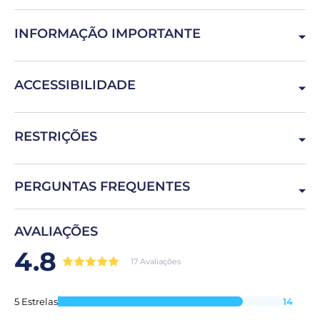
8200 Albufeira, Portugal
INFORMAÇÃO IMPORTANTE
Saber nadar é obrigatório
ACCESSIBILIDADE
Mulheres grávidas, pessoas com problemas de coluna
RESTRIÇÕES
Idade mínima de 10 anos.
PERGUNTAS FREQUENTES
Posso alterar os dias antes do início?
AVALIAÇÕES
Sim, desde que haja disponibilidade para si.
4.8
17 Avaliações
Posso cancelar a minha reserva se os meus
5 Estrelas
14
planos mudarem?