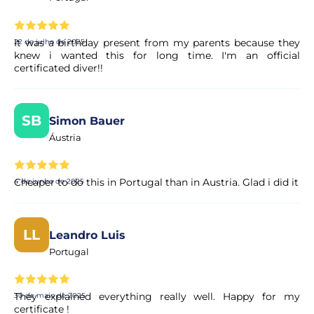
It was a birthday present from my parents because they
22 de julho de 2025
knew i wanted this for long time. I'm an official
certificated diver!!
SB
Simon Bauer
Áustria
Cheaper to do this in Portugal than in Austria. Glad i did it
4 de junho de 2025
LL
Leandro Luis
Portugal
They explained everything really well. Happy for my
30 de maio de 2025
certificate !