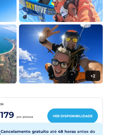
+2
de
179
VER DISPONIBILIDADE
por pessoa
Cancelamento gratuito
até
48 horas
antes do