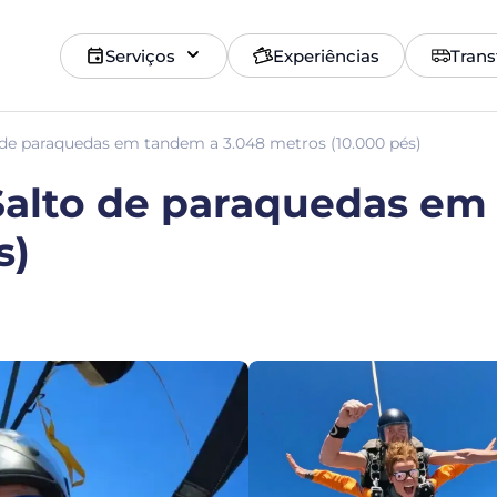
Serviços
Experiências
Trans
 de paraquedas em tandem a 3.048 metros (10.000 pés)
Salto de paraquedas em
s)