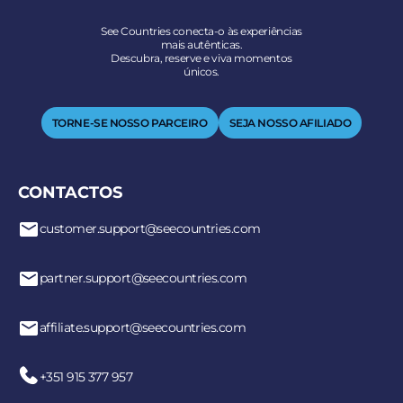
See Countries conecta-o às experiências
mais autênticas.
Descubra, reserve e viva momentos
únicos.
TORNE-SE NOSSO PARCEIRO
SEJA NOSSO AFILIADO
CONTACTOS
customer.support@seecountries.com
partner.support@seecountries.com
affiliate.support@seecountries.com
+351 915 377 957