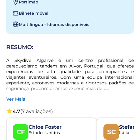
Portimão
Bilhete móvel
Multilíngua - Idiomas disponíveis
RESUMO:
A Skydive Algarve é um centro profissional de 
paraquedismo tandem em Alvor, Portugal, que oferece 
experiências de alta qualidade para principiantes e 
viajantes aventureiros. Com uma equipa internacional 
experiente, aeronaves modernas e rigorosos padrões de 
segurança, proporcionamos experiências de p...
Ver Mais
4.7
(7 avaliações)
Chloe Foster
Stefano
CF
SC
Estados Unidos
Itália