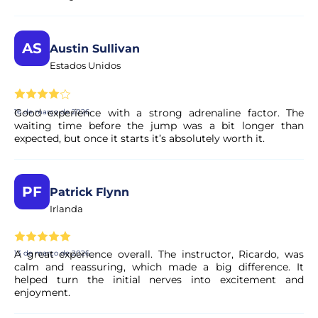
caso contrário, normalmente aconselhamos que chegue à
hora marcada, pois muitas vezes conseguimos aproveitar
períodos de bom tempo mesmo em dias aparentemente
AS
Austin Sullivan
maus. No entanto, sinta-se à vontade para nos ligar antes
de partir se tiver alguma dúvida sobre as condições
Estados Unidos
meteorológicas.
Good experience with a strong adrenaline factor. The
16 de março de 2026
Quanto tempo demora a saltar de
waiting time before the jump was a bit longer than
expected, but once it starts it’s absolutely worth it.
paraquedas?
A sua experiência de paraquedismo em tandem dura
normalmente 2 a 3 horas, mas recomendamos que esteja
PF
Patrick Flynn
preparado para passar mais de 4 horas connosco (ou todo
Irlanda
o período da manhã/tarde, dependendo da hora
reservada) para permitir atrasos devido ao clima,
restrições no espaço aéreo e/ou períodos de maior
A great experience overall. The instructor, Ricardo, was
13 de março de 2026
movimento.
calm and reassuring, which made a big difference. It
helped turn the initial nerves into excitement and
enjoyment.
Qual a idade mínima para saltar de