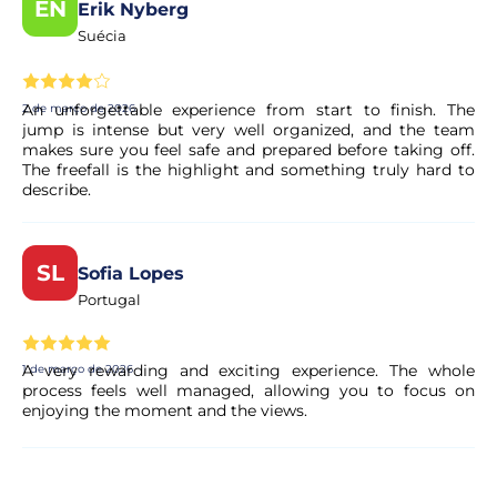
EN
Erik Nyberg
Posso cancelar a minha reserva se os meus
Suécia
planos mudarem?
Sim. A maioria das nossas experiências permite o
An unforgettable experience from start to finish. The
2 de março de 2026
cancelamento gratuito até um determinado prazo. As
jump is intense but very well organized, and the team
condições exatas são apresentadas de forma clara na
makes sure you feel safe and prepared before taking off.
página da experiência antes de concluir a reserva.
The freefall is the highlight and something truly hard to
describe.
A minha reserva é confirmada
imediatamente?
SL
Sofia Lopes
Portugal
Sim, a sua reserva é processada de imediato. O nosso
parceiro procede a uma validação rápida para garantir a
disponibilidade da experiência. Em poucos momentos,
A very rewarding and exciting experience. The whole
1 de março de 2026
recebe a confirmação no seu e-mail.
process feels well managed, allowing you to focus on
enjoying the moment and the views.
O pagamento é seguro?
Sim. Todos os pagamentos são processados através de