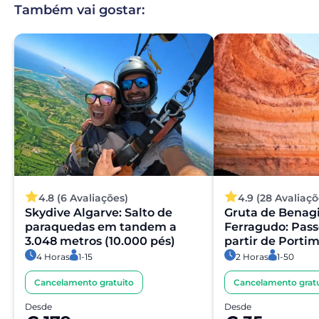
Também vai gostar:
sistemas de pagamento seguros e encriptados,
garantindo total proteção dos seus dados pessoais e
financeiros.
4.8 (6 Avaliações)
4.9 (28 Avaliaçõ
Skydive Algarve: Salto de
Gruta de Benagi
paraquedas em tandem a
Ferragudo: Pass
3.048 metros (10.000 pés)
partir de Porti
4 Horas
1-15
2 Horas
1-50
Cancelamento gratuito
Cancelamento gratu
Desde
Desde