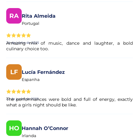
RA
Rita Almeida
Portugal
Amazing mix of music, dance and laughter, a bold
24 de junho de 2025
culinary choice too.
LF
Lucía Fernández
Espanha
The performances were bold and full of energy, exactly
22 de junho de 2025
what a girls night should be like.
HO
Hannah O’Connor
Irlanda