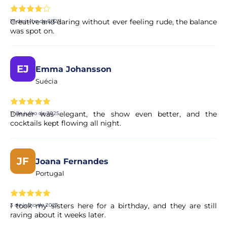
Creative and daring without ever feeling rude, the balance
18 de julho de 2025
was spot on.
EJ
Emma Johansson
Suécia
Dinner was elegant, the show even better, and the
11 de julho de 2025
cocktails kept flowing all night.
JF
Joana Fernandes
Portugal
I took my sisters here for a birthday, and they are still
3 de julho de 2025
raving about it weeks later.