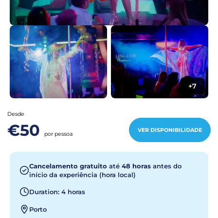
+7
Desde
€50
VER DISPONIBILIDADE
por pessoa
Cancelamento gratuito
até
48 horas
antes do
início da experiência (hora local)
Duration: 4 horas
Porto