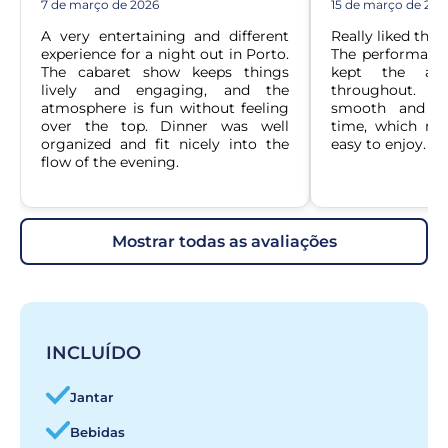
7 de março de 2026
15 de março de 202
A very entertaining and different 
Really liked the 
experience for a night out in Porto. 
The performance
The cabaret show keeps things 
kept the audi
lively and engaging, and the 
throughout. T
atmosphere is fun without feeling 
smooth and ev
over the top. Dinner was well 
time, which mad
organized and fit nicely into the 
easy to enjoy.
flow of the evening.
mostrar todas as avaliações
INCLUÍDO
Jantar
Bebidas