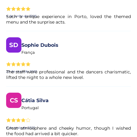
Such a unique experience in Porto, loved the themed
4 de junho de 2025
menu and the surprise acts.
SD
Sophie Dubois
França
The staff were professional and the dancers charismatic,
20 de maio de 2025
lifted the night to a whole new level.
CS
Cátia Silva
Portugal
Great atmosphere and cheeky humor, though I wished
6 de maio de 2025
the food had arrived a bit quicker.