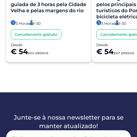
guiada de 3 horas pela Cidade
pelos principais
Velha e pelas margens do rio
turísticos do P
bicicleta elétric
3 Horas
1-30
3 Horas
1-30
Cancelamento gratuito
Cancelamento gratu
Desde
Desde
€ 54
€ 54
por pessoa
por pessoa
Junte-se à nossa newsletter para se
manter atualizado!