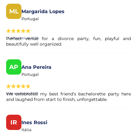
recebe a confirmação no seu e-mail.
ML
Margarida Lopes
Portugal
O pagamento é seguro?
Sim. Todos os pagamentos são processados através de
Perfect venue for a divorce party, fun, playful and
13 de agosto de 2025
sistemas de pagamento seguros e encriptados,
beautifully well organized.
garantindo total proteção dos seus dados pessoais e
financeiros.
AP
Ana Pereira
Portugal
We celebrated my best friend’s bachelorette party here
4 de agosto de 2025
and laughed from start to finish, unforgettable.
IR
Ines Rossi
Itália