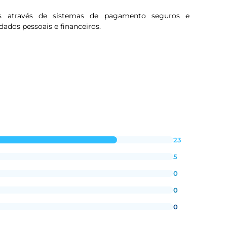
s através de sistemas de pagamento seguros e
dados pessoais e financeiros.
23
5
0
0
0