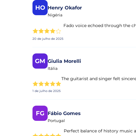
HO
Henry Okafor
Nigéria
Fado voice echoed through the 
20 de julho de 2025
GM
Giulia Morelli
Itália
The guitarist and singer felt sinc
1 de julho de 2025
FG
Fábio Gomes
Portugal
Perfect balance of history music a