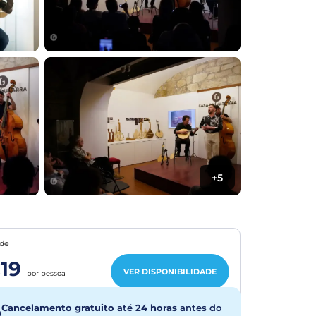
+5
de
19
VER DISPONIBILIDADE
por pessoa
Cancelamento gratuito
até
24 horas
antes do