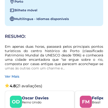
Porto
Bilhete móvel
Multilíngua - Idiomas disponíveis
RESUMO:
Em apenas duas horas, passeará pelos principais pontos 
turísticos do centro histórico do Porto (classificado 
Património Mundial da UNESCO desde 1996) e conhecerá 
uma cidade encantadora que "se ergue sobre o rio, 
composta por casas antigas que parecem aconchegar-se 
umas às outras com um charme e...
Ver Mais
4.8
(21 avaliações)
Oscar Davies
Felipe 
OD
FM
Reino Unido
Brasil