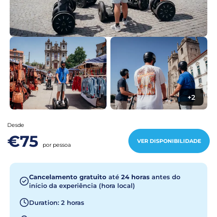
+2
Desde
€75
VER DISPONIBILIDADE
por pessoa
Cancelamento gratuito
até
24 horas
antes do
início da experiência (hora local)
Duration: 2 horas