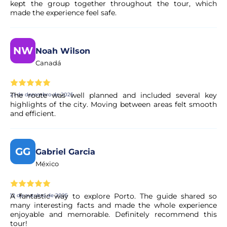
kept the group together throughout the tour, which
todo o passeio para garantir uma experiência segura e
made the experience feel safe.
agradável.
NW
Qual é a idade mínima para participar?
Noah Wilson
Canadá
A idade mínima é de 12 anos, com uma altura mínima de
1,5 m e um peso entre os 45 e os 118 kg.
The route was well planned and included several key
21 de dezembro de 2025
highlights of the city. Moving between areas felt smooth
and efficient.
Posso cancelar a minha reserva se os meus
planos mudarem?
Sim. A maioria das nossas experiências permite o
GG
Gabriel Garcia
cancelamento gratuito até um determinado prazo. As
México
condições exatas são apresentadas de forma clara na
página da experiência antes de concluir a reserva.
A fantastic way to explore Porto. The guide shared so
12 de outubro de 2025
many interesting facts and made the whole experience
A minha reserva é confirmada
enjoyable and memorable. Definitely recommend this
imediatamente?
tour!