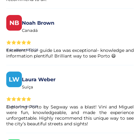
NB
Noah Brown
Canadá
Excellent! Tour guide Lea was exceptional- knowledge and
8 de agosto de 2025
information plentiful! Brilliant way to see Porto 😃
LW
Laura Weber
Suíça
Exploring Porto by Segway was a blast! Vini and Miguel
22 de julho de 2025
were fun, knowledgeable, and made the experience
unforgettable. Highly recommend this unique way to see
the city’s beautiful streets and sights!