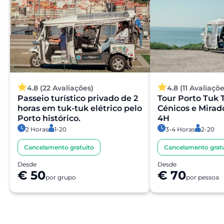
4.8 (22 Avaliações)
4.8 (11 Avaliaçõe
Passeio turístico privado de 2
Tour Porto Tuk T
horas em tuk-tuk elétrico pelo
Cénicos e Mirad
Porto histórico.
4H
2 Horas
1-20
3-4 Horas
2-20
Cancelamento gratuito
Cancelamento gratu
Desde
Desde
€ 50
€ 70
por grupo
por pessoa