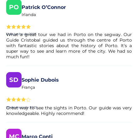
PO
Patrick O’Connor
Irlanda
What a great tour we had in Porto on the segway. Our
6 de junho de 2025
Guide Cristobal guided us through the centre of Porto
with fantastic stories about the history of Porto. It's a
super way to see and learn more of the city. We had so
much fun!!
SD
Sophie Dubois
França
Great way to see the sights in Porto. Our guide was very
29 de maio de 2025
knowledgeable. Highly recommend!
MC
Marco Conti