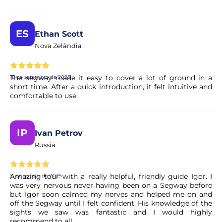
Sim, a sua reserva é processada de imediato. O nosso
parceiro procede a uma validação rápida para garantir a
ES
Ethan Scott
disponibilidade da experiência. Em poucos momentos,
Nova Zelândia
recebe a confirmação no seu e-mail.
The segway made it easy to cover a lot of ground in a
18 de setembro de 2025
O pagamento é seguro?
short time. After a quick introduction, it felt intuitive and
comfortable to use.
Sim. Todos os pagamentos são processados através de
sistemas de pagamento seguros e encriptados,
garantindo total proteção dos seus dados pessoais e
IP
financeiros.
Ivan Petrov
Rússia
Amazing tour with a really helpful, friendly guide Igor. I
11 de agosto de 2025
was very nervous never having been on a Segway before
but Igor soon calmed my nerves and helped me on and
off the Segway until I felt confident. His knowledge of the
sights we saw was fantastic and I would highly
recommend to all.