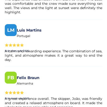
condições exatas são apresentadas de forma clara na
was comfortable and the crew made sure everything ran
página da experiência antes de concluir a reserva.
well. The views and the light at sunset were definitely the
highlight.
A minha reserva é confirmada
imediatamente?
LM
Luis Martins
Sim, a sua reserva é processada de imediato. O nosso
Portugal
parceiro procede a uma validação rápida para garantir a
disponibilidade da experiência. Em poucos momentos,
recebe a confirmação no seu e-mail.
A calm and rewarding experience. The combination of sea,
8 de março de 2026
light, and atmosphere makes it a great way to end the
day.
O pagamento é seguro?
Sim. Todos os pagamentos são processados através de
FB
Felix Braun
sistemas de pagamento seguros e encriptados,
Alemanha
garantindo total proteção dos seus dados pessoais e
financeiros.
A great experience overall. The skipper, João, was friendly
6 de março de 2026
and created a relaxed atmosphere on board. It made the