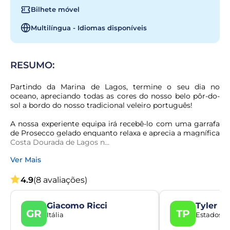
Bilhete móvel
Multilíngua - Idiomas disponíveis
RESUMO:
Partindo da Marina de Lagos, termine o seu dia no 
oceano, apreciando todas as cores do nosso belo pôr-do-
sol a bordo do nosso tradicional veleiro português!
A nossa experiente equipa irá recebê-lo com uma garrafa 
de Prosecco gelado enquanto relaxa e aprecia a magnífica 
Costa Dourada de Lagos n...
Ver Mais
4.9
(8 avaliações)
Giacomo Ricci
Tyler P
GR
TP
Itália
Estados U