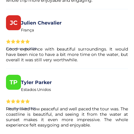
whole trip more enjoyable and engaging.
JC
Julien Chevalier
França
Good experience with beautiful surroundings. It would
3 de março de 2026
have been nice to have a bit more time on the water, but
overall it was still very worthwhile.
TP
Tyler Parker
Estados Unidos
Really liked how peaceful and well paced the tour was. The
1 de março de 2026
coastline is beautiful, and seeing it from the water at
sunset makes it even more impressive. The whole
experience felt easygoing and enjoyable.