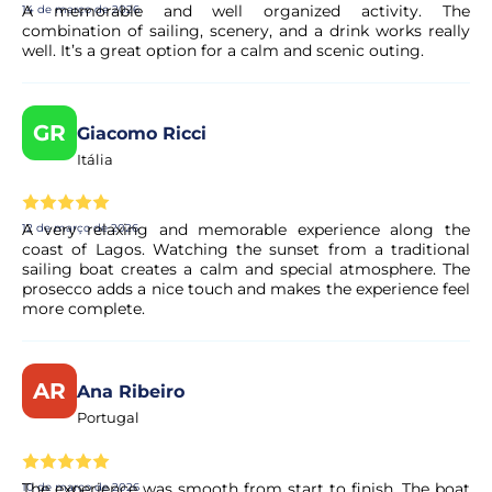
A memorable and well organized activity. The
14 de março de 2026
combination of sailing, scenery, and a drink works really
O que iremos ver durante a visita guiada?
well. It’s a great option for a calm and scenic outing.
Durante o passeio, poderá desfrutar de belas vistas da
Ponta da Piedade, a costa dourada de Lagos, e do pôr-do-
GR
Giacomo Ricci
sol sobre o oceano a bordo de um tradicional barco à vela
Itália
português.
A very relaxing and memorable experience along the
12 de março de 2026
O que acontece se o tempo estiver mau?
coast of Lagos. Watching the sunset from a traditional
sailing boat creates a calm and special atmosphere. The
Caso as condições do mar ou do tempo sejam inseguras,
prosecco adds a nice touch and makes the experience feel
o passeio poderá ser remarcado ou o valor reembolsado.
more complete.
Posso cancelar a minha reserva se os meus
AR
Ana Ribeiro
planos mudarem?
Portugal
Sim. A maioria das nossas experiências permite o
cancelamento gratuito até um determinado prazo. As
The experience was smooth from start to finish. The boat
10 de março de 2026