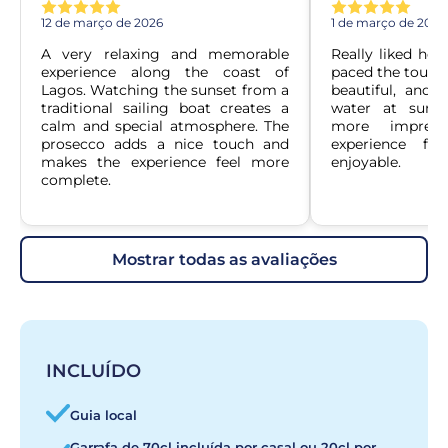
12 de março de 2026
1 de março de 2026
A very relaxing and memorable 
Really liked how
experience along the coast of 
paced the tour wa
Lagos. Watching the sunset from a 
beautiful, and s
traditional sailing boat creates a 
water at sunse
calm and special atmosphere. The 
more impress
prosecco adds a nice touch and 
experience fel
makes the experience feel more 
enjoyable.
complete.
mostrar todas as avaliações
INCLUÍDO
Guia local
Garrafa de 70cl incluída por casal ou 20cl por