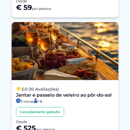
Desde
€ 59
por pessoa
5.0 (10 Avaliações)
Jantar e passeio de veleiro ao pôr-do-sol
3 Horas
1-8
Cancelamento gratuito
Desde
€ 525
por pessoa