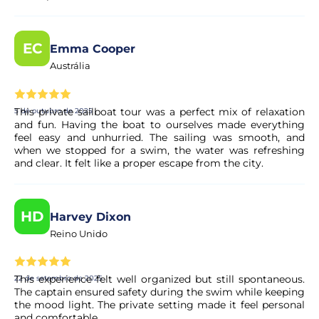
EC
Emma Cooper
Austrália
This private sailboat tour was a perfect mix of relaxation
5 de outubro de 2025
and fun. Having the boat to ourselves made everything
feel easy and unhurried. The sailing was smooth, and
when we stopped for a swim, the water was refreshing
and clear. It felt like a proper escape from the city.
HD
Harvey Dixon
Reino Unido
This experience felt well organized but still spontaneous.
22 de setembro de 2025
The captain ensured safety during the swim while keeping
the mood light. The private setting made it feel personal
and comfortable.