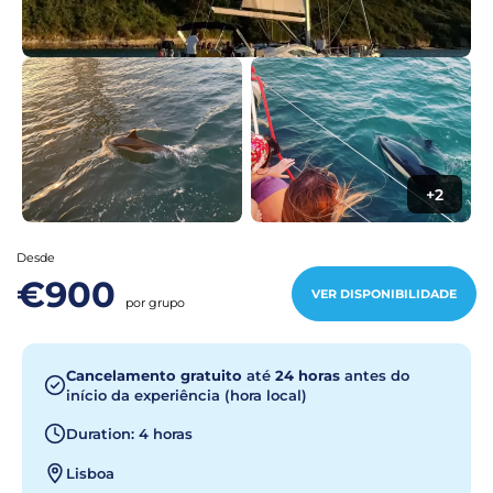
+2
Desde
€900
VER DISPONIBILIDADE
por grupo
Cancelamento gratuito
até
24 horas
antes do
início da experiência (hora local)
Duration: 4 horas
Lisboa