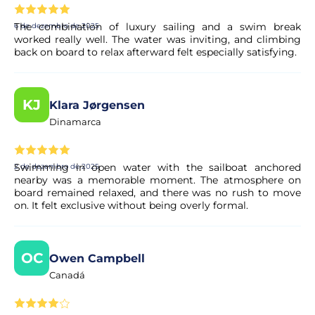
menus podem ser reservados até 24 horas antes do início
The combination of luxury sailing and a swim break
6 de dezembro de 2025
do passeio.
worked really well. The water was inviting, and climbing
back on board to relax afterward felt especially satisfying.
Posso cancelar a minha reserva se os meus
planos mudarem?
KJ
Klara Jørgensen
Sim. A maioria das nossas experiências permite o
Dinamarca
cancelamento gratuito até um determinado prazo. As
condições exatas são apresentadas de forma clara na
página da experiência antes de concluir a reserva.
Swimming in open water with the sailboat anchored
2 de dezembro de 2025
nearby was a memorable moment. The atmosphere on
board remained relaxed, and there was no rush to move
A minha reserva é confirmada
on. It felt exclusive without being overly formal.
imediatamente?
Sim, a sua reserva é processada de imediato. O nosso
OC
Owen Campbell
parceiro procede a uma validação rápida para garantir a
Canadá
disponibilidade da experiência. Em poucos momentos,
recebe a confirmação no seu e-mail.