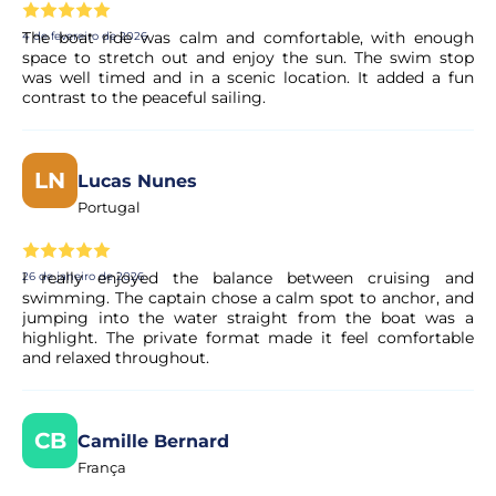
permitidos, mas devem ser incluídos na contagem de
passageiros. Por favor, informe o operador se estiver a
The boat ride was calm and comfortable, with enough
4 de fevereiro de 2026
trazer algum animal de estimação ou animal de
space to stretch out and enjoy the sun. The swim stop
assistência.
was well timed and in a scenic location. It added a fun
contrast to the peaceful sailing.
Este é um tour privado?
LN
Lucas Nunes
Sim, este é um tour privado para até 12 clientes.
Portugal
Existe algum dress code para a atividade?
I really enjoyed the balance between cruising and
26 de janeiro de 2026
swimming. The captain chose a calm spot to anchor, and
Aconselhamos sempre os clientes a trazerem roupa de
jumping into the water straight from the boat was a
banho, toalhas de praia, protetor solar, chapéu e casaco.
highlight. The private format made it feel comfortable
and relaxed throughout.
É possível adicionar um menu ao passeio?
CB
Camille Bernard
Sim, pode escolher entre o Menu de Tapas ou o Menu de
França
Churrasco como extra. Por favor, contacte o operador
após reservar este passeio para adicionar um menu. Os