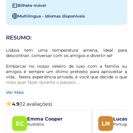
Bilhete móvel
Multilíngua - Idiomas disponíveis
RESUMO:
Lisboa tem uma temperatura amena, ideal para 
descontrair, conversar com os amigos e divertir-se!
Embarcar no nosso veleiro de luxo com a família ou 
amigos é sempre um ótimo pretexto para aproveitar a 
vida... Nesta experiência privada, é você que decide o que 
mais quer fazer durante o passeio: ...
Ver Mais
4.9
(12 avaliações)
Emma Cooper
Lucas 
EC
LN
Austrália
Portugal