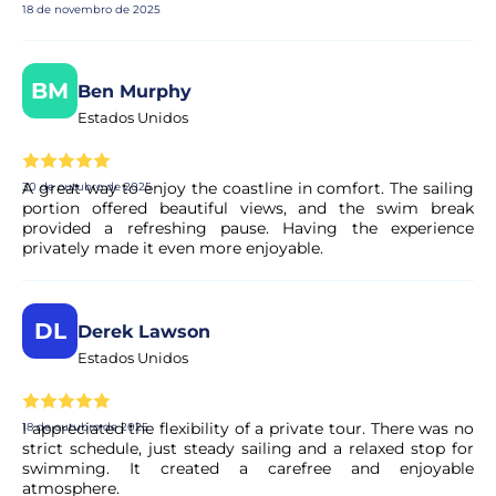
18 de novembro de 2025
O pagamento é seguro?
BM
Sim. Todos os pagamentos são processados através de
Ben Murphy
sistemas de pagamento seguros e encriptados,
Estados Unidos
garantindo total proteção dos seus dados pessoais e
financeiros.
A great way to enjoy the coastline in comfort. The sailing
30 de outubro de 2025
portion offered beautiful views, and the swim break
provided a refreshing pause. Having the experience
privately made it even more enjoyable.
DL
Derek Lawson
Estados Unidos
I appreciated the flexibility of a private tour. There was no
18 de outubro de 2025
strict schedule, just steady sailing and a relaxed stop for
swimming. It created a carefree and enjoyable
atmosphere.