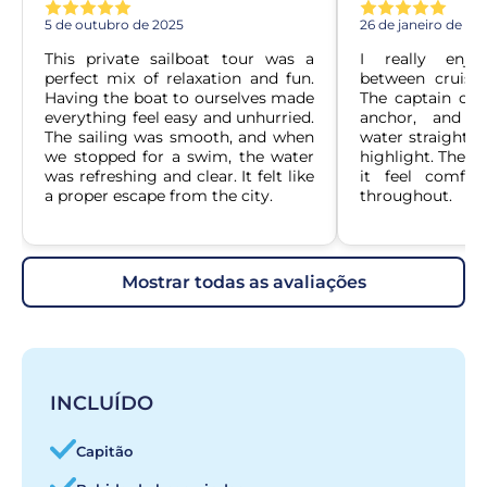
5 de outubro de 2025
26 de janeiro de 20
This private sailboat tour was a 
I really enjo
perfect mix of relaxation and fun. 
between cruisi
Having the boat to ourselves made 
The captain cho
everything feel easy and unhurried. 
anchor, and j
The sailing was smooth, and when 
water straight f
we stopped for a swim, the water 
highlight. The p
was refreshing and clear. It felt like 
it feel comfort
a proper escape from the city.
throughout.
mostrar todas as avaliações
INCLUÍDO
Capitão