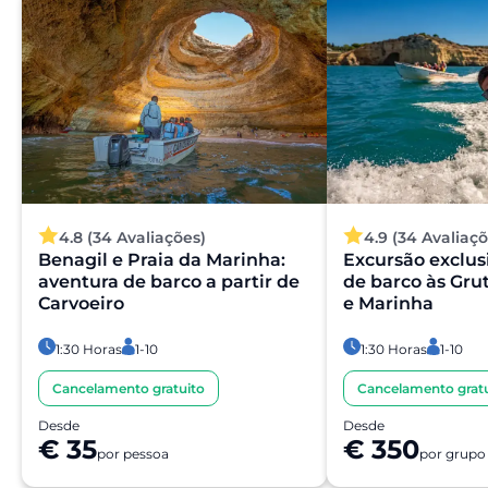
4.8 (34 Avaliações)
4.9 (34 Avaliaçõ
Benagil e Praia da Marinha:
Excursão exclus
aventura de barco a partir de
de barco às Gru
Carvoeiro
e Marinha
1:30 Horas
1-10
1:30 Horas
1-10
Cancelamento gratuito
Cancelamento gratu
Desde
Desde
€ 35
€ 350
por pessoa
por grupo