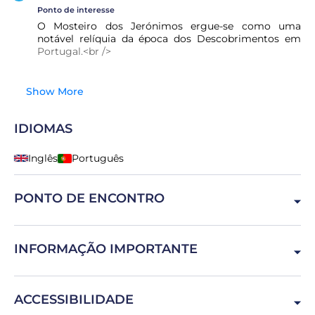
Ponto de interesse
O Mosteiro dos Jerónimos ergue-se como uma
notável relíquia da época dos Descobrimentos em
Portugal.<br />
Show More
IDIOMAS
Inglês
Português
PONTO DE ENCONTRO
Doca de Belem, Av. Brasília, 1400-038 Lisboa, Portugal
INFORMAÇÃO IMPORTANTE
1) Este passeio não é adequado para despedidas de
ACCESSIBILIDADE
solteiro; 2) Os clientes que aparentarem estar alcoolizados