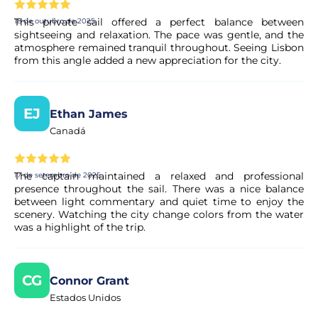
This private sail offered a perfect balance between
18 de outubro de 2025
sightseeing and relaxation. The pace was gentle, and the
atmosphere remained tranquil throughout. Seeing Lisbon
from this angle added a new appreciation for the city.
EJ
Ethan James
Canadá
The captain maintained a relaxed and professional
17 de setembro de 2025
presence throughout the sail. There was a nice balance
between light commentary and quiet time to enjoy the
scenery. Watching the city change colors from the water
was a highlight of the trip.
CG
Connor Grant
Estados Unidos