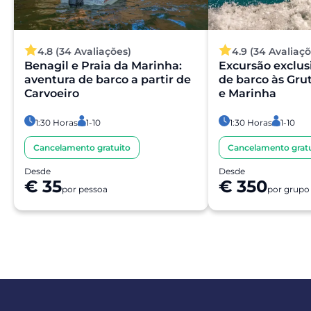
4.8 (34 Avaliações)
4.9 (34 Avaliaçõ
Benagil e Praia da Marinha:
Excursão exclus
aventura de barco a partir de
de barco às Gru
Carvoeiro
e Marinha
1:30 Horas
1-10
1:30 Horas
1-10
Cancelamento gratuito
Cancelamento gratu
Desde
Desde
€ 35
€ 350
por pessoa
por grupo