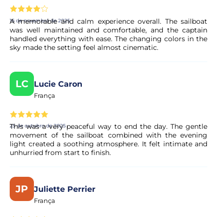
A memorable and calm experience overall. The sailboat
16 de novembro de 2025
was well maintained and comfortable, and the captain
handled everything with ease. The changing colors in the
sky made the setting feel almost cinematic.
LC
Lucie Caron
França
This was a very peaceful way to end the day. The gentle
25 de outubro de 2025
movement of the sailboat combined with the evening
light created a soothing atmosphere. It felt intimate and
unhurried from start to finish.
JP
Juliette Perrier
França