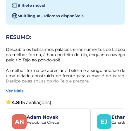
Bilhete móvel
Multilíngua - Idiomas disponíveis
RESUMO:
Descubra os belíssimos palácios e monumentos de Lisboa 
da melhor forma, à hora perfeita do dia, enquanto navega 
pelo rio Tejo ao pôr-do-sol!
A melhor forma de apreciar a beleza e a singularidade de 
uma cidade construída de frente para o mar é de barco. 
Deslize pelas águas do rio Tejo e prepare...
Ver Mais
4.8
(15 avaliações)
Adam Novak
Ethan 
AN
EJ
República Checa
Canadá