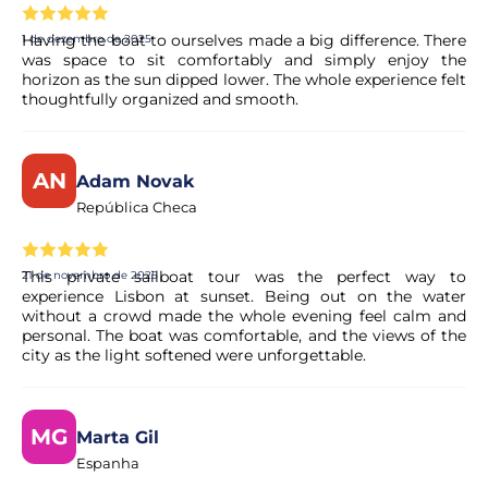
disponibilidade da experiência. Em poucos momentos,
recebe a confirmação no seu e-mail.
Having the boat to ourselves made a big difference. There
1 de dezembro de 2025
was space to sit comfortably and simply enjoy the
horizon as the sun dipped lower. The whole experience felt
thoughtfully organized and smooth.
O pagamento é seguro?
Sim. Todos os pagamentos são processados através de
sistemas de pagamento seguros e encriptados,
AN
Adam Novak
garantindo total proteção dos seus dados pessoais e
República Checa
financeiros.
This private sailboat tour was the perfect way to
21 de novembro de 2025
experience Lisbon at sunset. Being out on the water
without a crowd made the whole evening feel calm and
personal. The boat was comfortable, and the views of the
city as the light softened were unforgettable.
MG
Marta Gil
Espanha