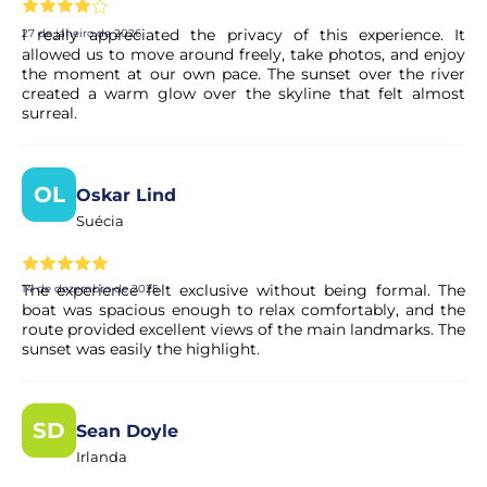
Existe algum dress code para a atividade?
I really appreciated the privacy of this experience. It
27 de janeiro de 2026
allowed us to move around freely, take photos, and enjoy
Aconselhamos sempre os clientes a trazerem roupa
the moment at our own pace. The sunset over the river
quente e confortável, sapatos com sola de borracha,
created a warm glow over the skyline that felt almost
chapéu e casaco.
surreal.
Posso cancelar a minha reserva se os meus
OL
Oskar Lind
planos mudarem?
Suécia
Sim. A maioria das nossas experiências permite o
cancelamento gratuito até um determinado prazo. As
condições exatas são apresentadas de forma clara na
The experience felt exclusive without being formal. The
14 de dezembro de 2025
boat was spacious enough to relax comfortably, and the
página da experiência antes de concluir a reserva.
route provided excellent views of the main landmarks. The
sunset was easily the highlight.
A minha reserva é confirmada
imediatamente?
SD
Sean Doyle
Sim, a sua reserva é processada de imediato. O nosso
Irlanda
parceiro procede a uma validação rápida para garantir a