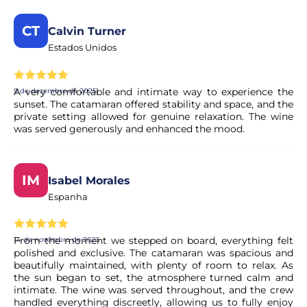
A minha reserva é confirmada
imediatamente?
CT
Calvin Turner
Sim, a sua reserva é processada de imediato. O nosso
Estados Unidos
parceiro procede a uma validação rápida para garantir a
disponibilidade da experiência. Em poucos momentos,
recebe a confirmação no seu e-mail.
A very comfortable and intimate way to experience the
9 de dezembro de 2025
sunset. The catamaran offered stability and space, and the
private setting allowed for genuine relaxation. The wine
was served generously and enhanced the mood.
O pagamento é seguro?
Sim. Todos os pagamentos são processados através de
sistemas de pagamento seguros e encriptados,
IM
Isabel Morales
garantindo total proteção dos seus dados pessoais e
Espanha
financeiros.
From the moment we stepped on board, everything felt
14 de novembro de 2025
polished and exclusive. The catamaran was spacious and
beautifully maintained, with plenty of room to relax. As
the sun began to set, the atmosphere turned calm and
intimate. The wine was served throughout, and the crew
handled everything discreetly, allowing us to fully enjoy