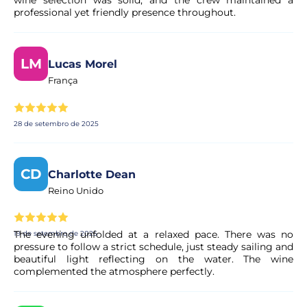
wine selection was solid, and the crew maintained a
professional yet friendly presence throughout.
LM
Lucas Morel
França
28 de setembro de 2025
CD
Charlotte Dean
Reino Unido
The evening unfolded at a relaxed pace. There was no
19 de setembro de 2025
pressure to follow a strict schedule, just steady sailing and
beautiful light reflecting on the water. The wine
complemented the atmosphere perfectly.