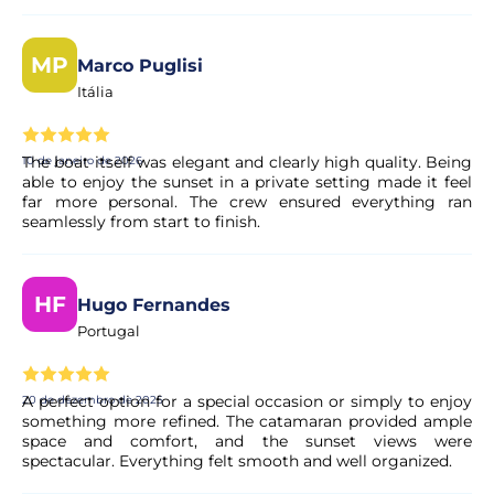
Este é um tour privado?
Sim, este é um tour privado para até 18 clientes.
MP
Marco Puglisi
Itália
Existe algum dress code para a atividade?
The boat itself was elegant and clearly high quality. Being
10 de janeiro de 2026
Aconselhamos sempre os clientes a trazerem roupa
able to enjoy the sunset in a private setting made it feel
quente e confortável, sapatos com sola de borracha,
far more personal. The crew ensured everything ran
chapéu e casaco.
seamlessly from start to finish.
Posso cancelar a minha reserva se os meus
HF
Hugo Fernandes
planos mudarem?
Portugal
Sim. A maioria das nossas experiências permite o
cancelamento gratuito até um determinado prazo. As
A perfect option for a special occasion or simply to enjoy
20 de dezembro de 2025
condições exatas são apresentadas de forma clara na
something more refined. The catamaran provided ample
página da experiência antes de concluir a reserva.
space and comfort, and the sunset views were
spectacular. Everything felt smooth and well organized.