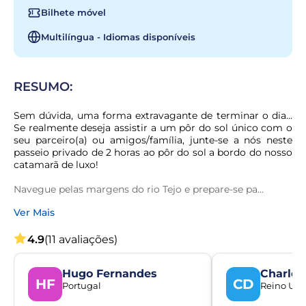
Bilhete móvel
Multilíngua - Idiomas disponíveis
RESUMO:
Sem dúvida, uma forma extravagante de terminar o dia... 
Se realmente deseja assistir a um pôr do sol único com o 
seu parceiro(a) ou amigos/família, junte-se a nós neste 
passeio privado de 2 horas ao pôr do sol a bordo do nosso 
catamarã de luxo!
Navegue pelas margens do rio Tejo e prepare-se pa...
Ver Mais
4.9
(11 avaliações)
Hugo Fernandes
Charlot
HF
CD
Portugal
Reino Uni