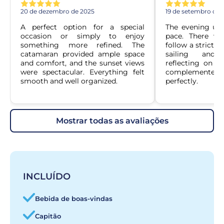
20 de dezembro de 2025
19 de setembro de 
A perfect option for a special 
The evening unfo
occasion or simply to enjoy 
pace. There wa
something more refined. The 
follow a strict s
catamaran provided ample space 
sailing and b
and comfort, and the sunset views 
reflecting on th
were spectacular. Everything felt 
complemented 
smooth and well organized.
perfectly.
mostrar todas as avaliações
INCLUÍDO
Bebida de boas-vindas
Capitão