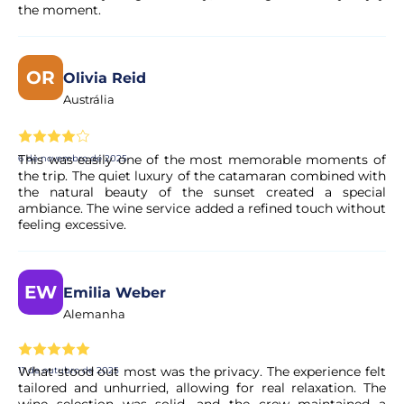
the moment.
OR
Olivia Reid
Austrália
This was easily one of the most memorable moments of
6 de novembro de 2025
the trip. The quiet luxury of the catamaran combined with
the natural beauty of the sunset created a special
ambiance. The wine service added a refined touch without
feeling excessive.
EW
Emilia Weber
Alemanha
What stood out most was the privacy. The experience felt
11 de outubro de 2025
tailored and unhurried, allowing for real relaxation. The