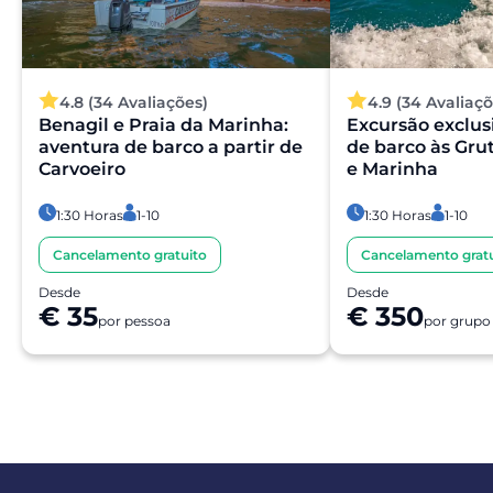
4.8 (34 Avaliações)
4.9 (34 Avaliaçõ
Benagil e Praia da Marinha:
Excursão exclus
aventura de barco a partir de
de barco às Gru
Carvoeiro
e Marinha
1:30 Horas
1-10
1:30 Horas
1-10
Cancelamento gratuito
Cancelamento gratu
Desde
Desde
€ 35
€ 350
por pessoa
por grupo