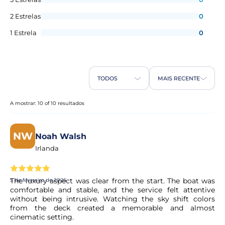
Sim.
2 Estrelas
0
1 Estrela
0
Os clientes podem trazer a sua própria
comida ou bebida a bordo?
Por motivos de segurança, os clientes não podem levar
alimentos ou bebidas a bordo. Este é um passeio de barco
TODOS
MAIS RECENTE
e a segurança é a nossa maior prioridade.
A mostrar: 10 of 10 resultados
Animais de estimação e animais de
assistência são permitidos?
NW
Noah Walsh
Irlanda
Sim, os animais de estimação e os animais de serviço são
permitidos, mas devem ser incluídos na contagem de
passageiros. Por favor, informe o operador se estiver a
The luxury aspect was clear from the start. The boat was
5 de fevereiro de 2026
trazer algum animal de estimação ou animal de
comfortable and stable, and the service felt attentive
assistência.
without being intrusive. Watching the sky shift colors
from the deck created a memorable and almost
cinematic setting.