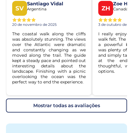
Santiago Vidal
Zoe Har
SV
ZH
Argentina
Canadá
20 de novembro de 2025
3 de outubro de 20
The coastal walk along the cliffs 
I really enjoyed
was absolutely stunning. The views 
walk felt. The cl
over the Atlantic were dramatic 
a powerful bac
and constantly changing as we 
was plenty of ti
moved along the trail. The guide 
and simply take i
kept a steady pace and pointed out 
at the end w
interesting details about the 
thoughtful, wit
landscape. Finishing with a picnic 
options.
overlooking the ocean was the 
perfect way to end the experience.
mostrar todas as avaliações