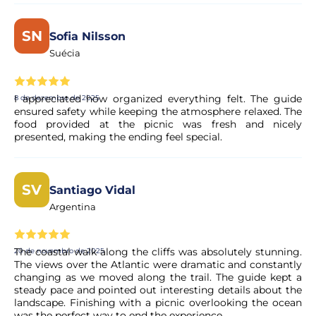
SN
Sofia Nilsson
Suécia
I appreciated how organized everything felt. The guide
8 de dezembro de 2025
ensured safety while keeping the atmosphere relaxed. The
food provided at the picnic was fresh and nicely
presented, making the ending feel special.
SV
Santiago Vidal
Argentina
The coastal walk along the cliffs was absolutely stunning.
20 de novembro de 2025
The views over the Atlantic were dramatic and constantly
changing as we moved along the trail. The guide kept a
steady pace and pointed out interesting details about the
landscape. Finishing with a picnic overlooking the ocean
was the perfect way to end the experience.