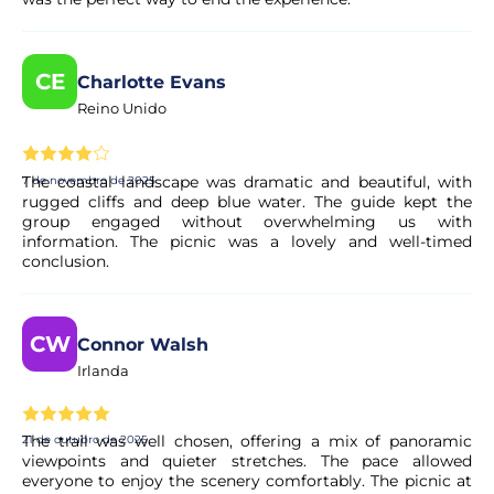
CE
Charlotte Evans
Reino Unido
The coastal landscape was dramatic and beautiful, with
7 de novembro de 2025
rugged cliffs and deep blue water. The guide kept the
group engaged without overwhelming us with
information. The picnic was a lovely and well-timed
conclusion.
CW
Connor Walsh
Irlanda
The trail was well chosen, offering a mix of panoramic
21 de outubro de 2025
viewpoints and quieter stretches. The pace allowed
everyone to enjoy the scenery comfortably. The picnic at