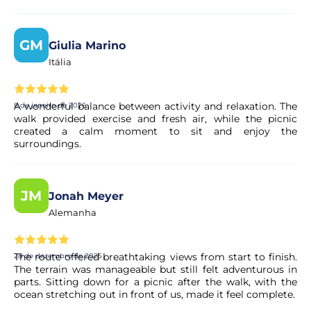
O pagamento é seguro?
GM
Giulia Marino
Itália
Sim. Todos os pagamentos são processados através de
sistemas de pagamento seguros e encriptados,
garantindo total proteção dos seus dados pessoais e
A wonderful balance between activity and relaxation. The
8 de janeiro de 2026
financeiros.
walk provided exercise and fresh air, while the picnic
created a calm moment to sit and enjoy the
surroundings.
JM
Jonah Meyer
Alemanha
The route offered breathtaking views from start to finish.
28 de dezembro de 2025
The terrain was manageable but still felt adventurous in
parts. Sitting down for a picnic after the walk, with the
ocean stretching out in front of us, made it feel complete.