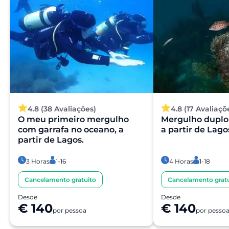
4.8 (38 Avaliações)
4.8 (17 Avaliaçõ
O meu primeiro mergulho
Mergulho duplo 
com garrafa no oceano, a
a partir de Lago
partir de Lagos.
3 Horas
1-16
4 Horas
1-18
Cancelamento gratuito
Cancelamento gratu
Desde
Desde
€ 140
€ 140
por pessoa
por pesso