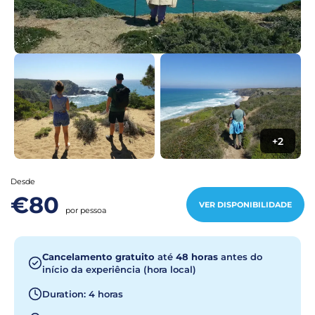
+2
Desde
€80
VER DISPONIBILIDADE
por pessoa
Cancelamento gratuito
até
48 horas
antes do
início da experiência (hora local)
Duration: 4 horas