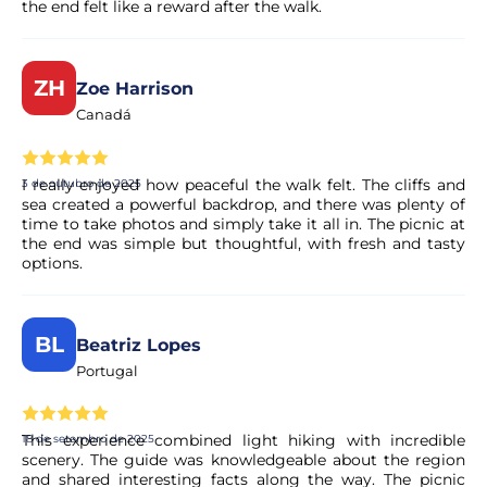
the end felt like a reward after the walk.
ZH
Zoe Harrison
Canadá
I really enjoyed how peaceful the walk felt. The cliffs and
3 de outubro de 2025
sea created a powerful backdrop, and there was plenty of
time to take photos and simply take it all in. The picnic at
the end was simple but thoughtful, with fresh and tasty
options.
BL
Beatriz Lopes
Portugal
This experience combined light hiking with incredible
18 de setembro de 2025
scenery. The guide was knowledgeable about the region
and shared interesting facts along the way. The picnic