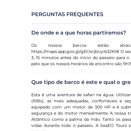
PERGUNTAS FREQUENTES
De onde e a que horas partiremos?
Os nossos barcos estão atr
https://maps.app.goo.gl/gEtJxrjbUyi632Kt8 O seu
3, 15 minutos antes do início do passeio para o
pelo que os nossos horários de encontro são 9h1
Que tipo de barco é este e qual o gr
Esta é uma aventura de safari na água. Utiliza
(RIBs), as mais adequadas, confortáveis e s
equipado com um motor de 300 HP e é subme
segurança e do motor mensalmente. A nossa tri
Atlântico como a palma da mão. Tanto os pass
vidas durante todo o passeio. A SeaEO Tours 