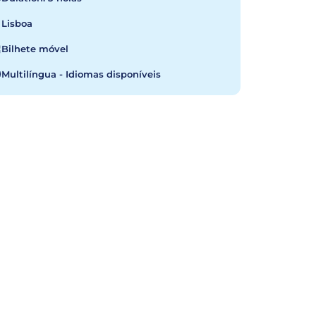
Lisboa
Bilhete móvel
Multilíngua - Idiomas disponíveis