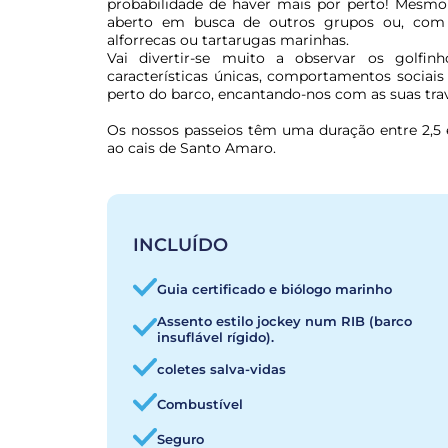
probabilidade de haver mais por perto! Mesmo
aberto em busca de outros grupos ou, com so
alforrecas ou tartarugas marinhas.

Vai divertir-se muito a observar os golfinh
características únicas, comportamentos sociai
perto do barco, encantando-nos com as suas trav
Os nossos passeios têm uma duração entre 2,5
ao cais de Santo Amaro.
INCLUÍDO
Guia certificado e biólogo marinho
Assento estilo jockey num RIB (barco
insuflável rígido).
coletes salva-vidas
Combustível
Seguro