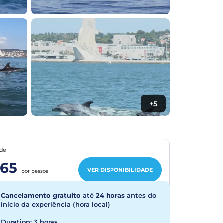
+5
de
65
VER DISPONIBILIDADE
por pessoa
Cancelamento gratuito
até
24 horas
antes do
início da experiência (hora local)
Duration: 3 horas