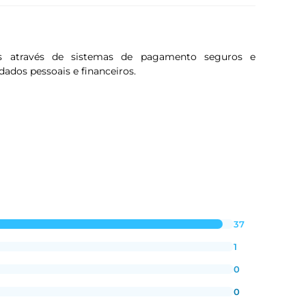
s através de sistemas de pagamento seguros e
dados pessoais e financeiros.
37
1
0
0