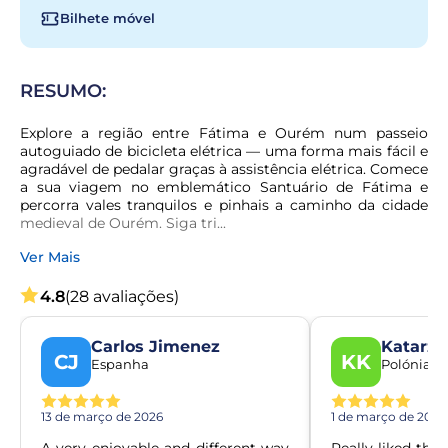
Bilhete móvel
RESUMO:
Explore a região entre Fátima e Ourém num passeio 
autoguiado de bicicleta elétrica — uma forma mais fácil e 
agradável de pedalar graças à assistência elétrica. Comece 
a sua viagem no emblemático Santuário de Fátima e 
percorra vales tranquilos e pinhais a caminho da cidade 
medieval de Ourém. Siga tri...
Ver Mais
4.8
(28 avaliações)
Carlos Jimenez
Katarzy
CJ
KK
Espanha
Polónia
13 de março de 2026
1 de março de 2026