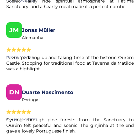
Scenic valley ride, spiritual atmosphere at Fátima
1 de julho de 2025
Sanctuary, and a hearty meal made it a perfect combo.
JM
Jonas Müller
Alemanha
Loved pedaling up and taking time at the historic Ourém
20 de junho de 2025
Castle. Stopping for traditional food at Taverna da Matilde
was a highlight.
DN
Duarte Nascimento
Portugal
Cycling through pine forests from the Sanctuary to
5 de junho de 2025
Ourém felt peaceful and scenic. The ginjinha at the end
gave a lovely Portuguese finish.