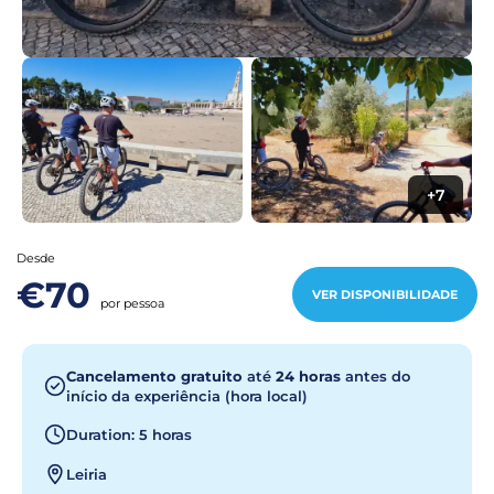
+7
Desde
€70
VER DISPONIBILIDADE
por pessoa
Cancelamento gratuito
até
24 horas
antes do
início da experiência (hora local)
Duration: 5 horas
Leiria