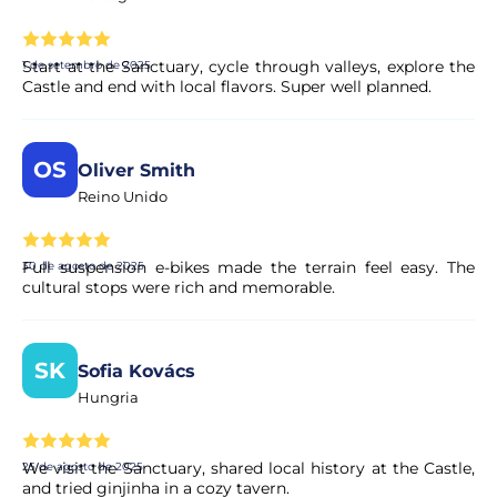
ritmo, mantendo-se no caminho certo.
Start at the Sanctuary, cycle through valleys, explore the
1 de setembro de 2025
As refeições e os bilhetes estão incluídos?
Castle and end with local flavors. Super well planned.
Não, as refeições e as taxas de entrada não estão incluídas
no preço do passeio.
OS
Oliver Smith
Reino Unido
Posso cancelar a minha reserva se os meus
planos mudarem?
Full suspension e-bikes made the terrain feel easy. The
30 de agosto de 2025
cultural stops were rich and memorable.
Sim. A maioria das nossas experiências permite o
cancelamento gratuito até um determinado prazo. As
condições exatas são apresentadas de forma clara na
página da experiência antes de concluir a reserva.
SK
Sofia Kovács
Hungria
A minha reserva é confirmada
imediatamente?
We visit the Sanctuary, shared local history at the Castle,
25 de agosto de 2025
and tried ginjinha in a cozy tavern.