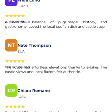
Freja Lund
Suécia
A beautiful balance of pilgrimage, history, and
30 de julho de 2025
gastronomy. Loved the local codfish dish and castle stop.
NT
Nate Thompson
EUA
The route had effortless elevations thanks to e-bikes. The
15 de julho de 2025
castle views and local flavors felt authentic.
CR
Chiara Romano
Itália