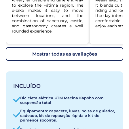
A very enjoyable and different way 
Really liked the v
to explore the Fátima region. The 
It blends cultura
e-bike makes it easy to move 
riding and local
between locations, and the 
the day interesti
combination of sanctuary, castle, 
comfortable and
and gastronomy creates a well 
enjoy each stop.
rounded experience.
mostrar todas as avaliações
INCLUÍDO
Bicicleta elétrica KTM Macina Kapoho com
suspensão total
Equipamento: capacete, luvas, bolsa de guiador,
cadeado, kit de reparação rápida e kit de
primeiros socorros.