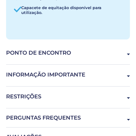
Capacete de equitação disponível para
utilização.
PONTO DE ENCONTRO
R. 1º de Maio, 2860-000 Gaio-Rosário, Portugal
INFORMAÇÃO IMPORTANTE
A degustação de tapas deve ser feita antes do passeio.
RESTRIÇÕES
Recomendamos que chegue com 1 hora e meia de
antecedência ao horário selecionado para aproveitar ao
máximo a experiência.
Idade mínima de 12 anos - Crianças entre os 12 e os 17
PERGUNTAS FREQUENTES
anos devem andar na atração acompanhadas por um
adulto responsável - Peso máximo de 120 kg
Preciso de alguma peça de roupa ou calçado