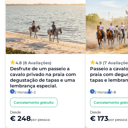
4.8 (8 Avaliações)
4.9 (7 Avaliaçõe
Desfrute de um passeio a
Passeio a caval
cavalo privado na praia com
praia com degu
degustação de tapas e uma
tapas e lembran
lembrança especial.
2 Horas
1-2
2 Horas
1-8
Cancelamento gratuito
Cancelamento gratu
Desde
Desde
€ 248
€ 173
por pessoa
por pessoa