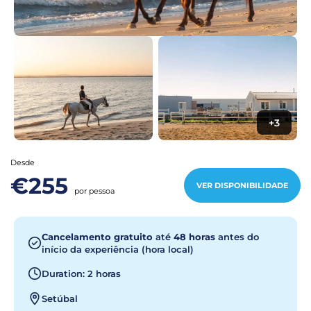
+3
Desde
€255
VER DISPONIBILIDADE
por pessoa
Cancelamento gratuito
até
48 horas
antes do
início da experiência (hora local)
Duration: 2 horas
Setúbal