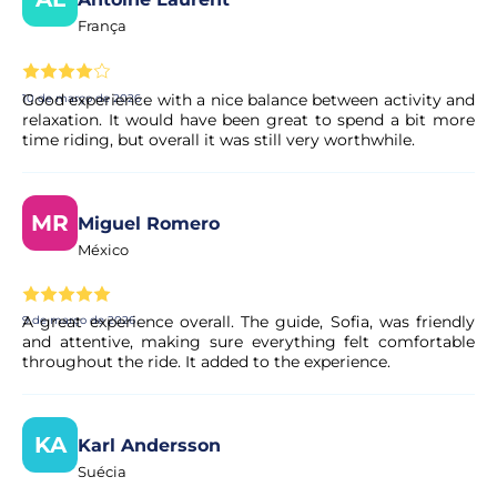
Sim. Todos os pagamentos são processados através de
sistemas de pagamento seguros e encriptados,
França
garantindo total proteção dos seus dados pessoais e
financeiros.
Good experience with a nice balance between activity and
10 de março de 2026
relaxation. It would have been great to spend a bit more
time riding, but overall it was still very worthwhile.
MR
Miguel Romero
México
A great experience overall. The guide, Sofia, was friendly
9 de março de 2026
and attentive, making sure everything felt comfortable
throughout the ride. It added to the experience.
KA
Karl Andersson
Suécia