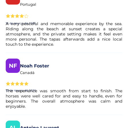
Portugal
Posso cancelar a minha reserva se os meus
planos mudarem?
A very peaceful and memorable experience by the sea.
16 de março de 2026
Sim. A maioria das nossas experiências permite o
Riding along the beach at sunset creates a special
cancelamento gratuito até um determinado prazo. As
atmosphere, and the private setting makes it feel even
condições exatas são apresentadas de forma clara na
more personal. The tapas afterwards add a nice local
página da experiência antes de concluir a reserva.
touch to the experience.
A minha reserva é confirmada
NF
Noah Foster
imediatamente?
Canadá
Sim, a sua reserva é processada de imediato. O nosso
parceiro procede a uma validação rápida para garantir a
The experience was smooth from start to finish. The
13 de março de 2026
disponibilidade da experiência. Em poucos momentos,
horses were well cared for and easy to handle, even for
recebe a confirmação no seu e-mail.
beginners. The overall atmosphere was calm and
enjoyable.
O pagamento é seguro?
AL
Antoine Laurent