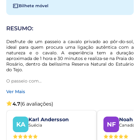
Bilhete móvel
RESUMO:
Desfrute de um passeio a cavalo privado ao pôr-do-sol, 
ideal para quem procura uma ligação autêntica com a 
natureza e o cavalo. A experiência tem a duração 
aproximada de 1 hora e 30 minutos e realiza-se na Praia do 
Rosário, dentro da belíssima Reserva Natural do Estuário 
do Tejo.
O passeio com...
Ver Mais
4.7
(6 avaliações)
Karl Andersson
Noah Fo
KA
NF
Suécia
Canadá