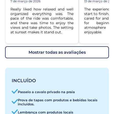
7 de março de 2026
13 de março de 202
Really liked how relaxed and well 
The experience
organized everything was. The 
start to finish. 
pace of the ride was comfortable, 
cared for and ea
and there was time to enjoy the 
for beginner
views and take photos. The setting 
atmosphere 
at sunset makes it stand out.
enjoyable.
mostrar todas as avaliações
INCLUÍDO
Passeio a cavalo privado na praia
Prova de tapas com produtos e bebidas locais
incluídos.
Lembrança com produtos locais