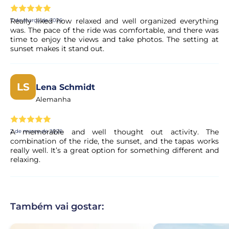
Really liked how relaxed and well organized everything
7 de março de 2026
was. The pace of the ride was comfortable, and there was
time to enjoy the views and take photos. The setting at
sunset makes it stand out.
LS
Lena Schmidt
Alemanha
A memorable and well thought out activity. The
2 de março de 2026
combination of the ride, the sunset, and the tapas works
really well. It’s a great option for something different and
relaxing.
Também vai gostar: