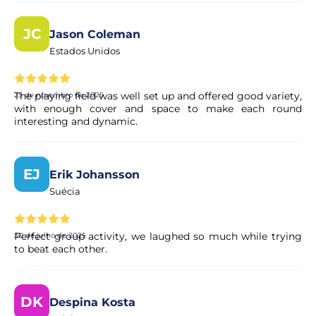
Sim. Todos os pagamentos são processados através de
sistemas de pagamento seguros e encriptados,
JC
Jason Coleman
garantindo total proteção dos seus dados pessoais e
Estados Unidos
financeiros.
The playing field was well set up and offered good variety,
25 de novembro de 2025
with enough cover and space to make each round
interesting and dynamic.
EJ
Erik Johansson
Suécia
Perfect group activity, we laughed so much while trying
30 de julho de 2025
to beat each other.
DK
Despina Kosta