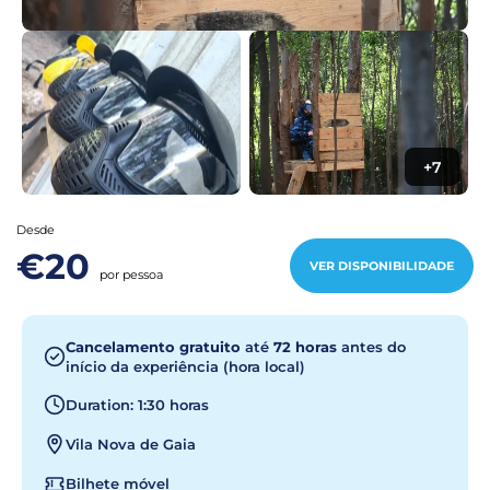
+7
Desde
€20
VER DISPONIBILIDADE
por pessoa
Cancelamento gratuito
até
72 horas
antes do
início da experiência (hora local)
Duration: 1:30 horas
Vila Nova de Gaia
Bilhete móvel