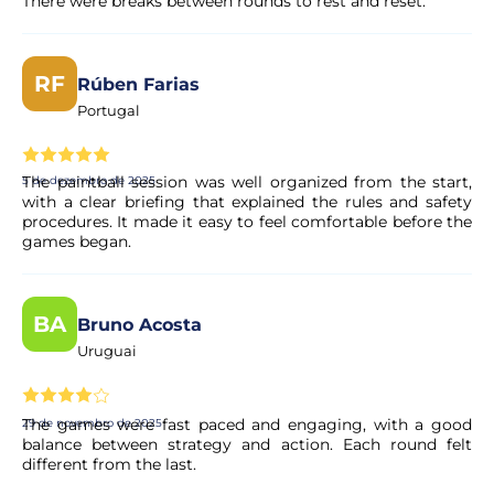
There were breaks between rounds to rest and reset.
Posso cancelar a minha reserva se os meus
planos mudarem?
RF
Rúben Farias
Portugal
Sim. A maioria das nossas experiências permite o
cancelamento gratuito até um determinado prazo. As
condições exatas são apresentadas de forma clara na
página da experiência antes de concluir a reserva.
The paintball session was well organized from the start,
5 de dezembro de 2025
with a clear briefing that explained the rules and safety
procedures. It made it easy to feel comfortable before the
games began.
A minha reserva é confirmada
imediatamente?
BA
Sim, a sua reserva é processada de imediato. O nosso
Bruno Acosta
parceiro procede a uma validação rápida para garantir a
Uruguai
disponibilidade da experiência. Em poucos momentos,
recebe a confirmação no seu e-mail.
The games were fast paced and engaging, with a good
29 de novembro de 2025
balance between strategy and action. Each round felt
O pagamento é seguro?
different from the last.