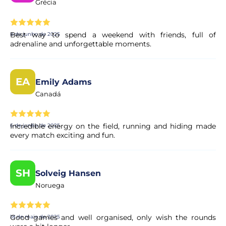
Grécia
Best way to spend a weekend with friends, full of
8 de junho de 2025
adrenaline and unforgettable moments.
EA
Emily Adams
Canadá
Incredible energy on the field, running and hiding made
6 de junho de 2025
every match exciting and fun.
SH
Solveig Hansen
Noruega
Good games and well organised, only wish the rounds
18 de maio de 2025