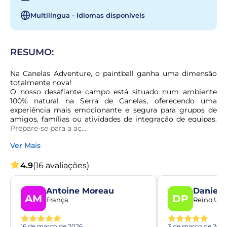
Multilíngua - Idiomas disponíveis
RESUMO:
Na Canelas Adventure, o paintball ganha uma dimensão 
totalmente nova!

O nosso desafiante campo está situado num ambiente 
100% natural na Serra de Canelas, oferecendo uma 
experiência mais emocionante e segura para grupos de 
amigos, famílias ou atividades de integração de equipas. 
Prepare-se para a aç...
Ver Mais
4.9
(16 avaliações)
Antoine Moreau
Daniel 
AM
DP
França
Reino Uni
16 de março de 2026
3 de março de 202