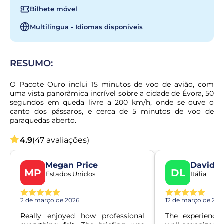
Bilhete móvel
Multilíngua - Idiomas disponíveis
RESUMO:
O Pacote Ouro inclui 15 minutos de voo de avião, com 
uma vista panorâmica incrível sobre a cidade de Évora, 50 
segundos em queda livre a 200 km/h, onde se ouve o 
canto dos pássaros, e cerca de 5 minutos de voo de 
paraquedas aberto.
4.9
(47 avaliações)
Megan Price
Davide
MP
DL
Estados Unidos
Itália
2 de março de 2026
12 de março de 202
Really enjoyed how professional 
The experience