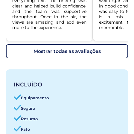
everything felt. The briefing was 
well organized. 
clear and helped build confidence, 
in good conditio
and the team was supportive 
was easy to foll
throughout. Once in the air, the 
is a mix of 
views are amazing and add even 
excitement tha
more to the experience.
memorable.
mostrar todas as avaliações
INCLUÍDO
Equipamento
Seguro
Resumo
Fato