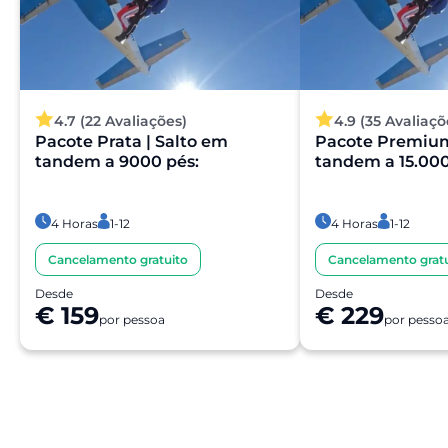
4.7 (22 Avaliações)
4.9 (35 Avaliaçõ
Pacote Prata | Salto em
Pacote Premium
tandem a 9000 pés:
tandem a 15.000
4 Horas
1-12
4 Horas
1-12
Cancelamento gratuito
Cancelamento gratu
Desde
Desde
€ 159
€ 229
por pessoa
por pesso