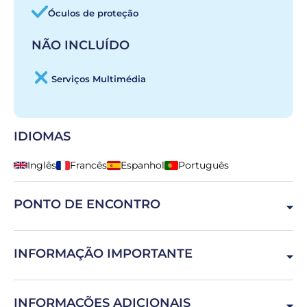
Óculos de proteção
NÃO INCLUÍDO
Serviços Multimédia
IDIOMAS
Inglês
Francês
Espanhol
Português
PONTO DE ENCONTRO
Aeródromo de Évora Estr. de Viana, 7005-210 Évora,
INFORMAÇÃO IMPORTANTE
Portugal
A hora indicada na sua reserva não é a hora de embarque
INFORMAÇÕES ADICIONAIS