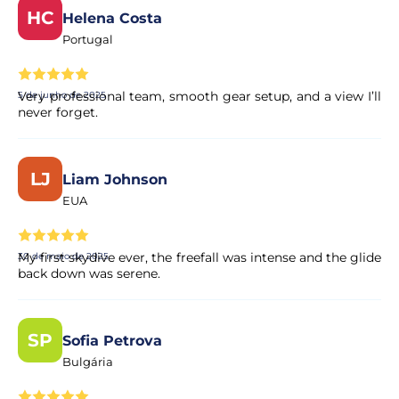
HC
Helena Costa
Portugal
Very professional team, smooth gear setup, and a view I’ll
5 de junho de 2025
never forget.
LJ
Liam Johnson
EUA
My first skydive ever, the freefall was intense and the glide
30 de maio de 2025
back down was serene.
SP
Sofia Petrova
Bulgária