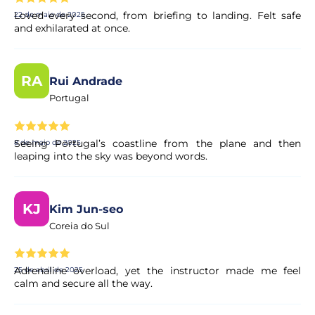
Loved every second, from briefing to landing. Felt safe
22 de maio de 2025
and exhilarated at once.
RA
Rui Andrade
Portugal
Seeing Portugal’s coastline from the plane and then
8 de maio de 2025
leaping into the sky was beyond words.
KJ
Kim Jun-seo
Coreia do Sul
Adrenaline overload, yet the instructor made me feel
25 de abril de 2025
calm and secure all the way.