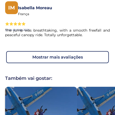
IM
Isabella Moreau
França
The jump was breathtaking, with a smooth freefall and
12 de abril de 2025
peaceful canopy ride. Totally unforgettable.
mostrar mais avaliações
Também vai gostar: