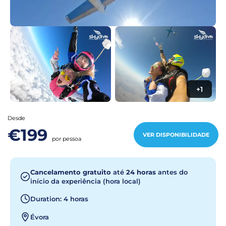
+1
Desde
€199
VER DISPONIBILIDADE
por pessoa
Cancelamento gratuito
até
24 horas
antes do
início da experiência (hora local)
Duration: 4 horas
Évora