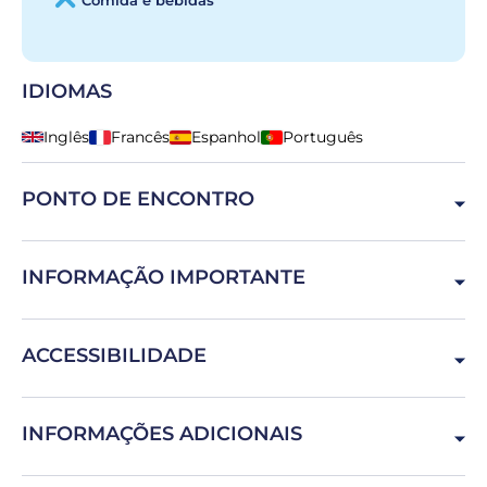
Comida e bebidas
IDIOMAS
Inglês
Francês
Espanhol
Português
PONTO DE ENCONTRO
4450 Leça da Palmeira, Portugal
INFORMAÇÃO IMPORTANTE
Saber nadar é obrigatório
ACCESSIBILIDADE
Mulheres grávidas, pessoas com problemas de coluna
INFORMAÇÕES ADICIONAIS