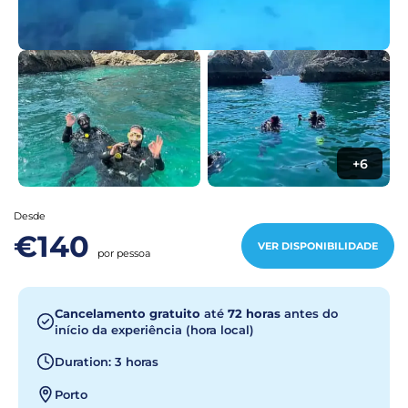
+6
Desde
€140
VER DISPONIBILIDADE
por pessoa
Cancelamento gratuito
até
72 horas
antes do
início da experiência (hora local)
Duration: 3 horas
Porto