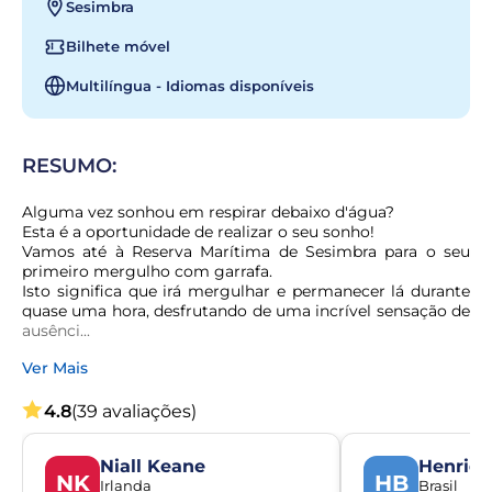
Sesimbra
Bilhete móvel
Multilíngua - Idiomas disponíveis
RESUMO:
Alguma vez sonhou em respirar debaixo d'água?

Esta é a oportunidade de realizar o seu sonho!

Vamos até à Reserva Marítima de Sesimbra para o seu 
primeiro mergulho com garrafa.

Isto significa que irá mergulhar e permanecer lá durante 
quase uma hora, desfrutando de uma incrível sensação de 
ausênci...
Ver Mais
4.8
(39 avaliações)
Niall Keane
Henriqu
NK
HB
Irlanda
Brasil