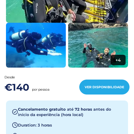
+4
Desde
€140
VER DISPONIBILIDADE
por pessoa
Cancelamento gratuito
até
72 horas
antes do
início da experiência (hora local)
Duration: 3 horas