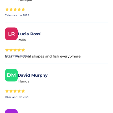
7 de maio de 2025
LR
Lucia Rossi
Itália
Stunning coral shapes and fish everywhere.
28 de abril de 2025
DM
David Murphy
Irlanda
18 de abril de 2025