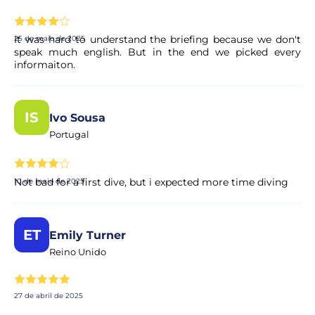
It was hard to understand the briefing because we don't
25 de maio de 2025
speak much english. But in the end we picked every
informaiton.
IS
Ivo Sousa
Portugal
Not bad for a first dive, but i expected more time diving
10 de maio de 2025
ET
Emily Turner
Reino Unido
27 de abril de 2025