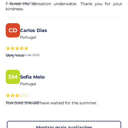
I loved the sensation underwater. Thank you for your
15 de março de 2025
kindness
CD
Carlos Dias
Portugal
Very nice
28 de fevereiro de 2025
SM
Sofia Melo
Portugal
Too cold. Should have waited for the summer.
20 de fevereiro de 2025
mostrar mais avaliações