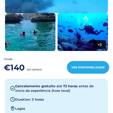
+3
Desde
€140
VER DISPONIBILIDADE
por pessoa
Cancelamento gratuito
até
72 horas
antes do
início da experiência (hora local)
Duration: 3 horas
Lagos