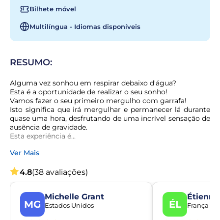
Bilhete móvel
Multilíngua - Idiomas disponíveis
RESUMO:
Alguma vez sonhou em respirar debaixo d'água?

Esta é a oportunidade de realizar o seu sonho!

Vamos fazer o seu primeiro mergulho com garrafa!

Isto significa que irá mergulhar e permanecer lá durante 
quase uma hora, desfrutando de uma incrível sensação de 
ausência de gravidade.

Esta experiência é...
Ver Mais
4.8
(38 avaliações)
Michelle Grant
Étienne
MG
ÉL
Estados Unidos
França